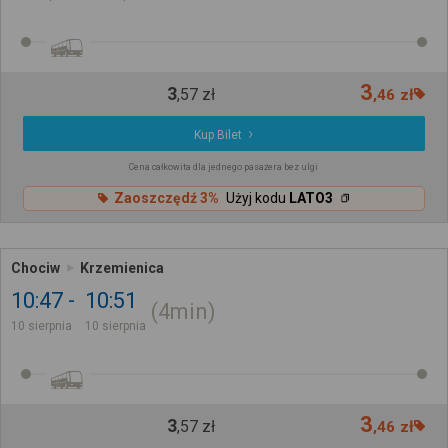
3
3
,
57
zł
,
46
zł
Kup Bilet
Cena całkowita dla jednego pasażera bez ulgi
Zaoszczędź 3%
Użyj kodu
LATO3
Chociw
Krzemienica
10:47
10:51
4min
10 sierpnia
10 sierpnia
3
3
,
57
zł
,
46
zł