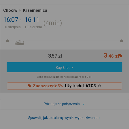
Chociw
Krzemienica
16:07
16:11
4min
10 sierpnia
10 sierpnia
3
3
,
57
zł
,
46
zł
Kup Bilet
Cena całkowita dla jednego pasażera bez ulgi
Zaoszczędź 3%
Użyj kodu
LATO3
Późniejsze połączenia
Sprawdź, jak ustalamy wyniki wyszukiwania