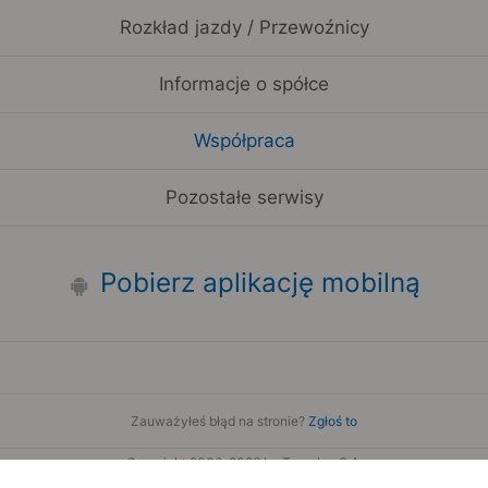
Rozkład jazdy / Przewoźnicy
Informacje o spółce
Współpraca
Pozostałe serwisy
Pobierz aplikację mobilną
Zauważyłeś błąd na stronie?
Zgłoś to
Copyright 2006-2026 by Teroplan S.A.