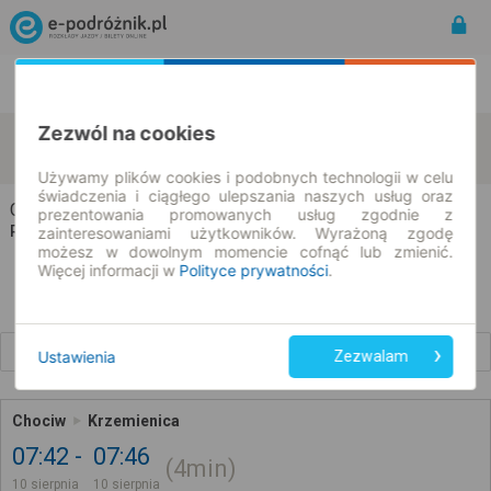
Rozkład Jazdy | Bilety
Bilety okresowe
Zezwól na cookies
Chociw
Krzemienica
zmień kryteria
10.08.2026 | -- : --
Używamy plików cookies i podobnych technologii w celu
świadczenia i ciągłego ulepszania naszych usług oraz
Chociw → Krzemienica
prezentowania promowanych usług zgodnie z
Rozkład jazdy i bilety
zainteresowaniami użytkowników. Wyrażoną zgodę
możesz w dowolnym momencie cofnąć lub zmienić.
Więcej informacji w
Polityce prywatności
.
Wcześniejsze połączenia
Ustawienia
Zezwalam
Chociw
Krzemienica
07:42
07:46
4min
10 sierpnia
10 sierpnia