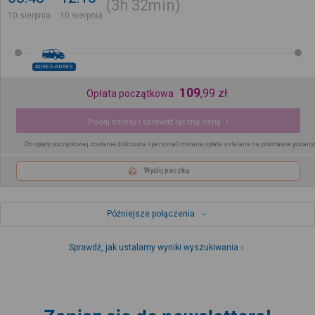
3h
32min
10 sierpnia
10 sierpnia
ADRES-ADRES
109
,
99
zł
Opłata początkowa
Podaj adresy i sprawdź łączną cenę
Do opłaty początkowej zostanie doliczona spersonalizowana opłata ustalana na podstawie podany
Wyślij paczkę
Późniejsze połączenia
Sprawdź, jak ustalamy wyniki wyszukiwania