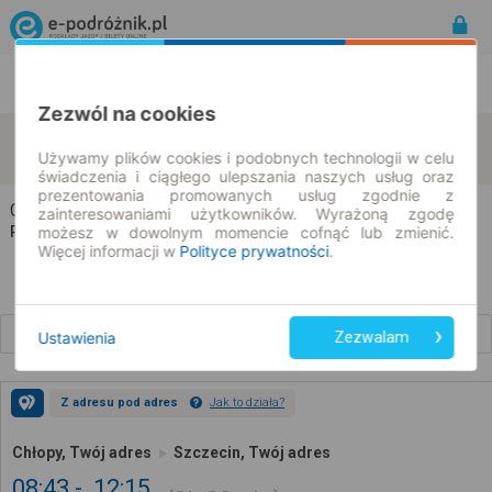
Rozkład Jazdy | Bilety
Bilety okresowe
Zezwól na cookies
Chłopy
Szczecin
zmień kryteria
Używamy plików cookies i podobnych technologii w celu
10.08.2026 | -- : --
świadczenia i ciągłego ulepszania naszych usług oraz
prezentowania promowanych usług zgodnie z
Chłopy → Szczecin
zainteresowaniami użytkowników. Wyrażoną zgodę
możesz w dowolnym momencie cofnąć lub zmienić.
Rozkład jazdy i bilety
Więcej informacji w
Polityce prywatności
.
Wcześniejsze połączenia
Ustawienia
Zezwalam
Z adresu pod adres
Jak to działa?
Chłopy, Twój adres
Szczecin, Twój adres
08:43
12:15