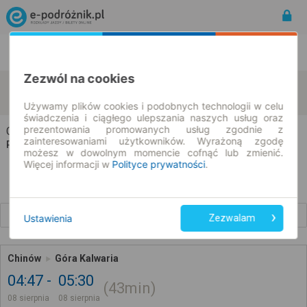
Rozkład Jazdy | Bilety
Bilety okresowe
Zezwól na cookies
Chinów
Góra Kalwaria
zmień kryteria
08.08.2026 | -- : --
Używamy plików cookies i podobnych technologii w celu
świadczenia i ciągłego ulepszania naszych usług oraz
prezentowania promowanych usług zgodnie z
Chinów → Góra Kalwaria
zainteresowaniami użytkowników. Wyrażoną zgodę
Rozkład jazdy i bilety
możesz w dowolnym momencie cofnąć lub zmienić.
Więcej informacji w
Polityce prywatności
.
Wcześniejsze połączenia
Ustawienia
Zezwalam
Chinów
Góra Kalwaria
04:47
05:30
43min
08 sierpnia
08 sierpnia