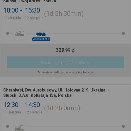
Słupsk, Twój adres, Polska
10:00
15:30
1d
5h
30min
11 sierpnia
12 sierpnia
ADRES-ADRES
329
,
99
zł
Kup bilet na 1 z 2 odcinków
Cena całkowita dla jednego pasażera bez ulgi
Chernivtsi, Dw. Autobusowy, Ul. Holovna 219, Ukraina
Słupsk, D.A.ul.Kolłątaja 15a, Polska
12:30
14:30
1d
2h
0min
11 sierpnia
12 sierpnia