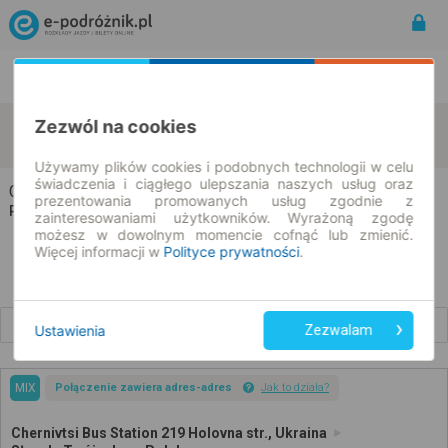
Rozkład Jazdy | Bilety
Bilety okresowe
Zezwól na cookies
Chernivtsi
Słupsk
zmień kryteria
11.08.2026 | -- : --
Używamy plików cookies i podobnych technologii w celu
świadczenia i ciągłego ulepszania naszych usług oraz
Chernivtsi → Słupsk
prezentowania promowanych usług zgodnie z
Rozkład jazdy i bilety
zainteresowaniami użytkowników. Wyrażoną zgodę
możesz w dowolnym momencie cofnąć lub zmienić.
Więcej informacji w
Polityce prywatności
.
Wcześniejsze połączenia
Ustawienia
Zezwalam
MIX
Połączenie zawiera adres-adres
Jak to działa?
Chernivtsi Bus Station 219 Holovna str., Ukraina