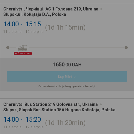
Chernivtsi, Чернівці, АС 1 Головна 219, Ukraina
Słupsk,ul. Kołłątaja D.A., Polska
14:00
15:15
1d
1h
15min
11 sierpnia
12 sierpnia
POŚPIESZNY
1650
,
00
UAH
Kup Bilet
Cena całkowita dla jednego pasażera bez ulgi
Chernivtsi Bus Station 219 Golovna str., Ukraina
Słupsk, Slupsk Bus Station 15A Hugona Kołłątaja, Polska
14:00
15:20
1d
1h
20min
11 sierpnia
12 sierpnia