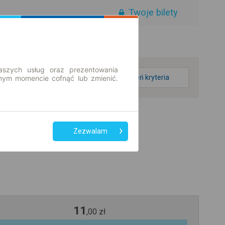
Twoje bilety
aszych usług oraz prezentowania
zmień kryteria
ym momencie cofnąć lub zmienić.
Zezwalam
11
,
00
zł