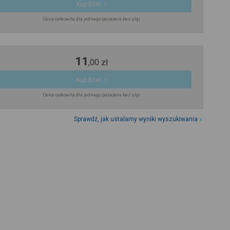
Kup Bilet
Cena całkowita dla jednego pasażera bez ulgi
11
,
00
zł
Kup Bilet
Cena całkowita dla jednego pasażera bez ulgi
Sprawdź, jak ustalamy wyniki wyszukiwania