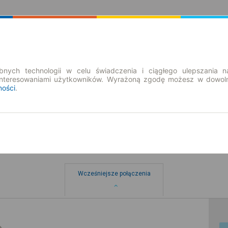
Rozkład Jazdy | Bilety
Bilety okresowe
nych technologii w celu świadczenia i ciągłego ulepszania n
interesowaniami użytkowników. Wyrażoną zgodę możesz w dowoln
ności
.
Wcześniejsze połączenia