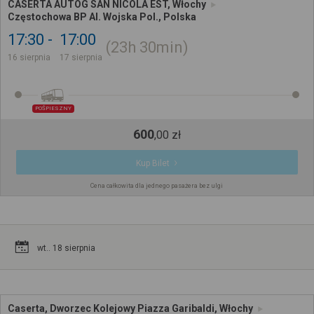
CASERTA AUTOG SAN NICOLA EST, Włochy
Częstochowa BP Al. Wojska Pol., Polska
17:30
17:00
23h
30min
16 sierpnia
17 sierpnia
POŚPIESZNY
600
,
00
zł
Kup Bilet
Cena całkowita dla jednego pasażera bez ulgi
wt.. 18 sierpnia
Caserta, Dworzec Kolejowy Piazza Garibaldi, Włochy