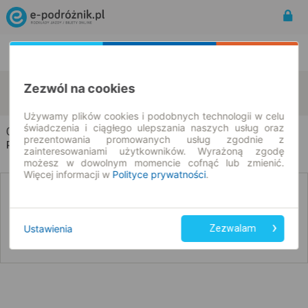
Rozkład Jazdy | Bilety
Bilety okresowe
Caserta
Częstochowa
Zezwól na cookies
zmień kryteria
10.08.2026 | -- : --
Używamy plików cookies i podobnych technologii w celu
świadczenia i ciągłego ulepszania naszych usług oraz
Caserta → Częstochowa
prezentowania promowanych usług zgodnie z
Rozkład jazdy i bilety
zainteresowaniami użytkowników. Wyrażoną zgodę
możesz w dowolnym momencie cofnąć lub zmienić.
Więcej informacji w
Polityce prywatności
.
Nie znaleźliśmy połączeń na podany dzień
Ustawienia
Zezwalam
Poniżej przedstawiamy dostępne połączenia z innych dat