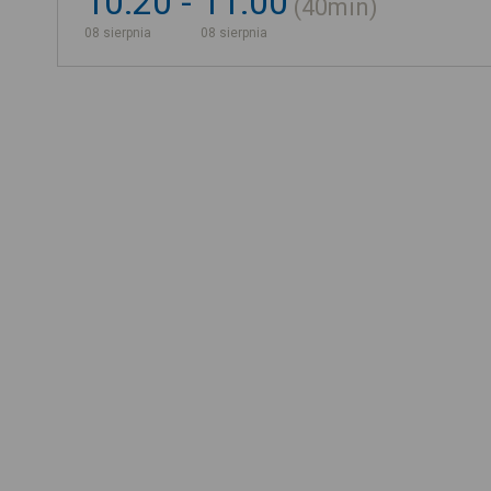
10:20
11:00
40min
08 sierpnia
08 sierpnia