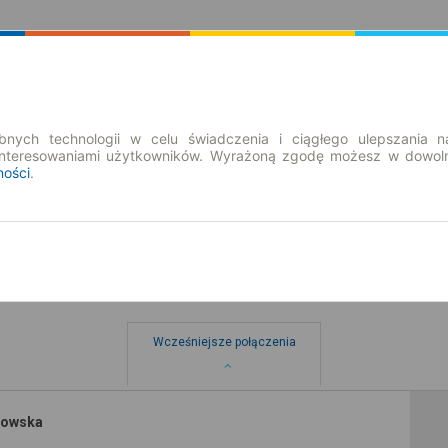
Rozkład Jazdy | Bilety
Bilety okresowe
nych technologii w celu świadczenia i ciągłego ulepszania n
interesowaniami użytkowników. Wyrażoną zgodę możesz w dowoln
ności
.
Wcześniejsze połączenia
nowska