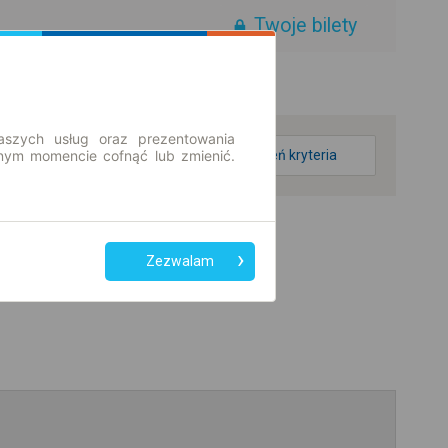
Twoje bilety
aszych usług oraz prezentowania
ym momencie cofnąć lub zmienić.
zmień kryteria
Zezwalam