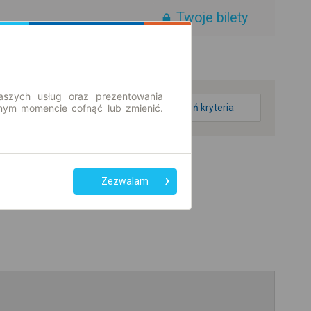
Twoje bilety
aszych usług oraz prezentowania
ym momencie cofnąć lub zmienić.
zmień kryteria
Zezwalam