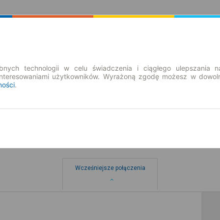
Rozkład Jazdy | Bilety
Bilety okresowe
nych technologii w celu świadczenia i ciągłego ulepszania n
interesowaniami użytkowników. Wyrażoną zgodę możesz w dowoln
ności
.
ystewko
Wcześniejsze połączenia