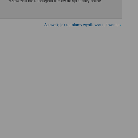
Przewoźnik nie udostępnia biletów do sprzedaży online.
Sprawdź, jak ustalamy wyniki wyszukiwania