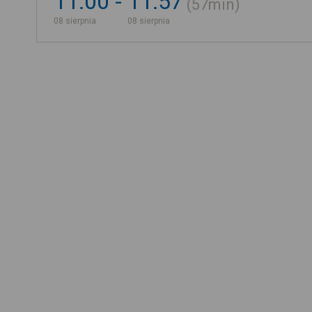
11:00
11:57
57min
08 sierpnia
08 sierpnia