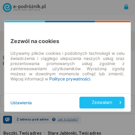
Rozkład Jazdy | Bilety
Bilety okresowe
Buczki
Stare Jabłonki
Zezwól na cookies
zmień kryteria
09.08.2026 | -- : --
Używamy plików cookies i podobnych technologii w celu
Buczki → Stare Jabłonki
świadczenia i ciągłego ulepszania naszych usług oraz
prezentowania promowanych usług zgodnie z
Rozkład jazdy i bilety
zainteresowaniami użytkowników. Wyrażoną zgodę
możesz w dowolnym momencie cofnąć lub zmienić.
Więcej informacji w
Polityce prywatności
.
Wcześniejsze połączenia
Ustawienia
Zezwalam
Z adresu pod adres
Jak to działa?
Buczki, Twój adres
Stare Jabłonki, Twój adres