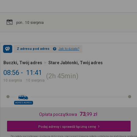
pon.. 10 sierpnia
Z adresu pod adres
Jak to działa?
Buczki, Twój adres
Stare Jabłonki, Twój adres
08:56
11:41
2h
45min
10 sierpnia
10 sierpnia
ADRES-ADRES
73
,
99
zł
Opłata początkowa
Podaj adresy i sprawdź łączną cenę
Do opłaty początkowej zostanie doliczona spersonalizowana opłata ustalana na podstawie podany