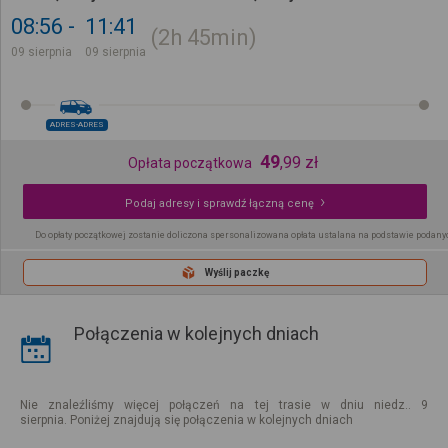
08:56
11:41
2h
45min
09 sierpnia
09 sierpnia
ADRES-ADRES
49
,
99
zł
Opłata początkowa
Podaj adresy i sprawdź łączną cenę
Do opłaty początkowej zostanie doliczona spersonalizowana opłata ustalana na podstawie podany
Wyślij paczkę
Połączenia w kolejnych dniach
Nie znaleźliśmy więcej połączeń na tej trasie w dniu niedz.. 9
sierpnia. Poniżej znajdują się połączenia w kolejnych dniach