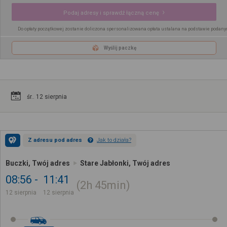
Podaj adresy i sprawdź łączną cenę
Do opłaty początkowej zostanie doliczona spersonalizowana opłata ustalana na podstawie podany
Wyślij paczkę
śr.. 12 sierpnia
Z adresu pod adres
Jak to działa?
Buczki, Twój adres
Stare Jabłonki, Twój adres
08:56
11:41
2h
45min
12 sierpnia
12 sierpnia