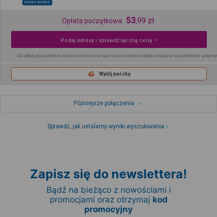
ADRES-ADRES
53
,
99
zł
Opłata początkowa
Podaj adresy i sprawdź łączną cenę
Do opłaty początkowej zostanie doliczona spersonalizowana opłata ustalana na podstawie podany
Wyślij paczkę
Późniejsze połączenia
Sprawdź, jak ustalamy wyniki wyszukiwania
Zapisz się do newslettera!
Bądź na bieżąco z nowościami i
promocjami oraz otrzymaj
kod
promocyjny