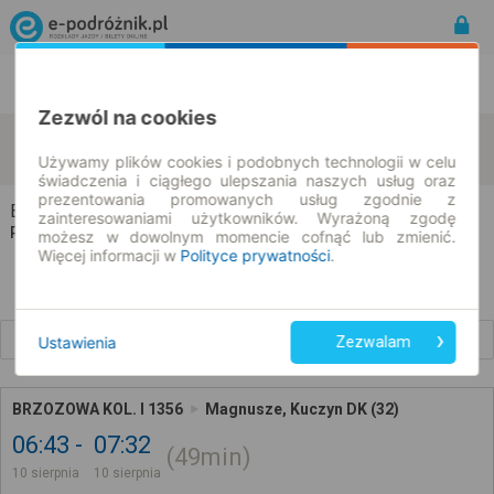
Rozkład Jazdy | Bilety
Bilety okresowe
Zezwól na cookies
Brzozowa
Magnusze
zmień kryteria
10.08.2026 | -- : --
Używamy plików cookies i podobnych technologii w celu
świadczenia i ciągłego ulepszania naszych usług oraz
prezentowania promowanych usług zgodnie z
Brzozowa → Magnusze
zainteresowaniami użytkowników. Wyrażoną zgodę
Rozkład jazdy i bilety
możesz w dowolnym momencie cofnąć lub zmienić.
Więcej informacji w
Polityce prywatności
.
Wcześniejsze połączenia
Ustawienia
Zezwalam
BRZOZOWA KOL. I 1356
Magnusze, Kuczyn DK (32)
06:43
07:32
49min
10 sierpnia
10 sierpnia