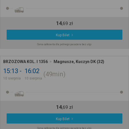
14
,
69
zł
Kup Bilet
Cena całkowita dla jednego pasażera bez ulgi
BRZOZOWA KOL. I 1356
Magnusze, Kuczyn DK (32)
15:13
16:02
49min
10 sierpnia
10 sierpnia
14
,
69
zł
Kup Bilet
Cena całkowita dla jednego pasażera bez ulgi