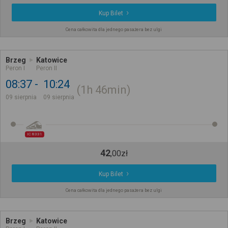
Kup Bilet
Cena całkowita dla jednego pasażera bez ulgi
Brzeg
Katowice
Peron I
Peron II
08:37
10:24
1h
46min
09 sierpnia
09 sierpnia
IC 8331
42
,
00
zł
Kup Bilet
Cena całkowita dla jednego pasażera bez ulgi
Brzeg
Katowice