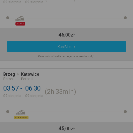
09 sierpnia
09 sierpnia
IC 431
45
,
00
zł
Kup Bilet
Cena całkowita dla jednego pasażera bez ulgi
Brzeg
Katowice
Peron I
Peron II
03:57
06:30
2h
33min
09 sierpnia
09 sierpnia
TLK 83194
45
,
00
zł