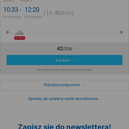
Peron I
Peron II
10:33
12:20
1h
46min
09 sierpnia
09 sierpnia
IC 7316
42
,
00
zł
Kup Bilet
Cena całkowita dla jednego pasażera bez ulgi
Późniejsze połączenia
Sprawdź, jak ustalamy wyniki wyszukiwania
Zapisz się do newslettera!