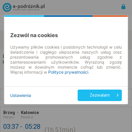
Rozkład Jazdy | Bilety
Bilety okresowe
Zezwól na cookies
Brzeg
Katowice
zmień kryteria
09.08.2026 | -- : --
Używamy plików cookies i podobnych technologii w celu
świadczenia i ciągłego ulepszania naszych usług oraz
Brzeg → Katowice
prezentowania promowanych usług zgodnie z
zainteresowaniami użytkowników. Wyrażoną zgodę
Rozkład jazdy i bilety
możesz w dowolnym momencie cofnąć lub zmienić.
Więcej informacji w
Polityce prywatności
.
Wcześniejsze połączenia
Ustawienia
Zezwalam
Brzeg
Katowice
Peron I
Peron II
03:37
05:28
1h
51min