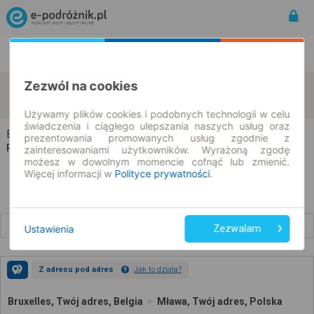
Rozkład Jazdy | Bilety
Bilety okresowe
Zezwól na cookies
Bruxelles
Mława
zmień kryteria
10.08.2026 | -- : --
Używamy plików cookies i podobnych technologii w celu
świadczenia i ciągłego ulepszania naszych usług oraz
Bruxelles → Mława
prezentowania promowanych usług zgodnie z
Rozkład jazdy i bilety
zainteresowaniami użytkowników. Wyrażoną zgodę
możesz w dowolnym momencie cofnąć lub zmienić.
Więcej informacji w
Polityce prywatności
.
Wcześniejsze połączenia
Ustawienia
Zezwalam
Z adresu pod adres
Jak to działa?
Bruxelles, Twój adres, Belgia
Mława, Twój adres, Polska