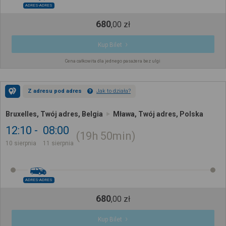
ADRES-ADRES
680
,
00
zł
Kup Bilet
Cena całkowita dla jednego pasażera bez ulgi
Z adresu pod adres
Jak to działa?
Bruxelles, Twój adres, Belgia
Mława, Twój adres, Polska
12:10
08:00
19h
50min
10 sierpnia
11 sierpnia
ADRES-ADRES
680
,
00
zł
Kup Bilet