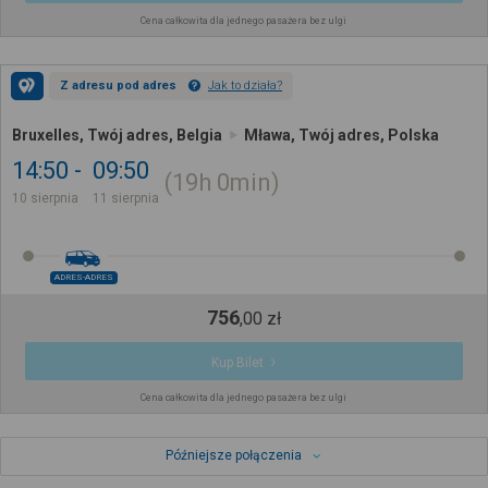
Cena całkowita dla jednego pasażera bez ulgi
Z adresu pod adres
Jak to działa?
Bruxelles, Twój adres, Belgia
Mława, Twój adres, Polska
14:50
09:50
19h
0min
10 sierpnia
11 sierpnia
ADRES-ADRES
756
,
00
zł
Kup Bilet
Cena całkowita dla jednego pasażera bez ulgi
Późniejsze połączenia