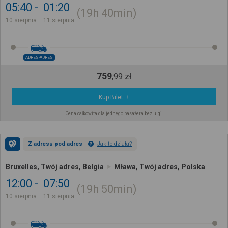
05:40
01:20
19h
40min
10 sierpnia
11 sierpnia
ADRES-ADRES
759
,
99
zł
Kup Bilet
Cena całkowita dla jednego pasażera bez ulgi
Z adresu pod adres
Jak to działa?
Bruxelles, Twój adres, Belgia
Mława, Twój adres, Polska
12:00
07:50
19h
50min
10 sierpnia
11 sierpnia