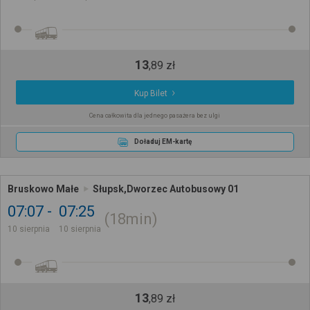
13
,
89
zł
Kup Bilet
Cena całkowita dla jednego pasażera bez ulgi
Doładuj EM-kartę
Bruskowo Małe
Słupsk,Dworzec Autobusowy 01
07:07
07:25
18min
10 sierpnia
10 sierpnia
13
,
89
zł