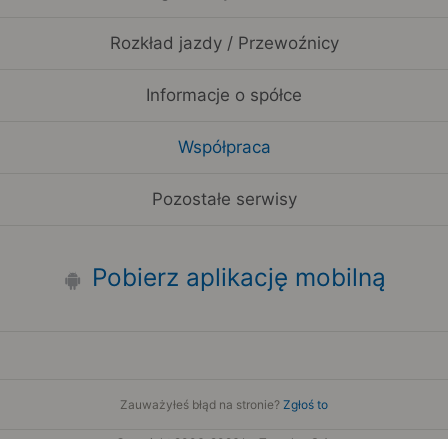
Rozkład jazdy / Przewoźnicy
Informacje o spółce
Współpraca
Pozostałe serwisy
Pobierz aplikację mobilną
Zauważyłeś błąd na stronie?
Zgłoś to
Copyright 2006-2026 by Teroplan S.A.