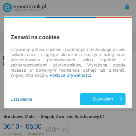
Rozkład Jazdy | Bilety
Bilety okresowe
Zezwól na cookies
Bruskowo Małe
Słupsk
zmień kryteria
10.08.2026 | -- : --
Używamy plików cookies i podobnych technologii w celu
świadczenia i ciągłego ulepszania naszych usług oraz
Bruskowo Małe → Słupsk
prezentowania promowanych usług zgodnie z
Rozkład jazdy i bilety
zainteresowaniami użytkowników. Wyrażoną zgodę
możesz w dowolnym momencie cofnąć lub zmienić.
Więcej informacji w
Polityce prywatności
.
Wcześniejsze połączenia
Ustawienia
Zezwalam
Bruskowo Małe
Słupsk,Dworzec Autobusowy 01
06:10
06:30
20min
10 sierpnia
10 sierpnia