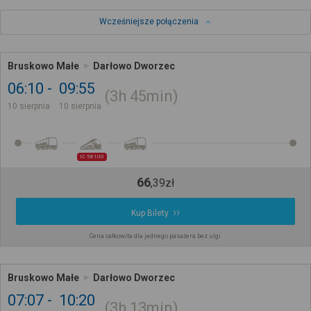
Wcześniejsze połączenia
Bruskowo Małe
Darłowo Dworzec
06:10
09:55
3h
45min
10 sierpnia
10 sierpnia
IC 58100
66
,
39
zł
Kup Bilety
Cena całkowita dla jednego pasażera bez ulgi
Bruskowo Małe
Darłowo Dworzec
07:07
10:20
3h
13min