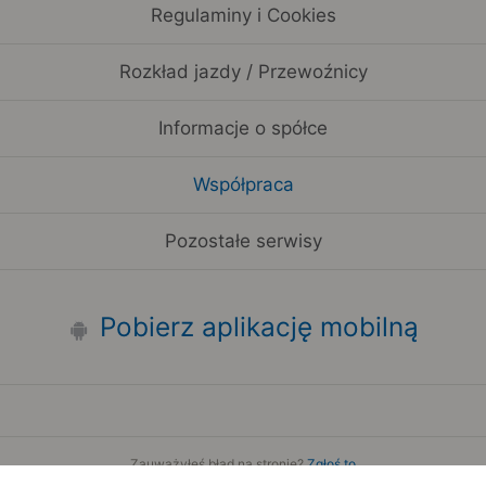
Regulaminy i Cookies
Rozkład jazdy / Przewoźnicy
Informacje o spółce
Współpraca
Pozostałe serwisy
Pobierz aplikację mobilną
Zauważyłeś błąd na stronie?
Zgłoś to