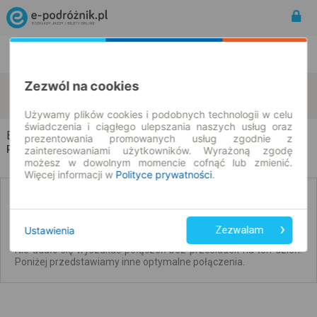
Rozkład Jazdy | Bilety
Bilety okresowe
Zezwól na cookies
Bruskowo Małe
Darłowo
zmień kryteria
10.08.2026 | -- : --
Używamy plików cookies i podobnych technologii w celu
świadczenia i ciągłego ulepszania naszych usług oraz
Bruskowo Małe → Darłowo
prezentowania promowanych usług zgodnie z
Rozkład jazdy i bilety
zainteresowaniami użytkowników. Wyrażoną zgodę
możesz w dowolnym momencie cofnąć lub zmienić.
Więcej informacji w
Polityce prywatności
.
Brak połączeń bezpośrednich. Sprawdź
połączenia z przesiadkami.
Ustawienia
Zezwalam
Nie udało się wyszukać połączeń bez przesiadek na ten dzień.
Poniżej przedstawiamy inne optymalne połączenia.