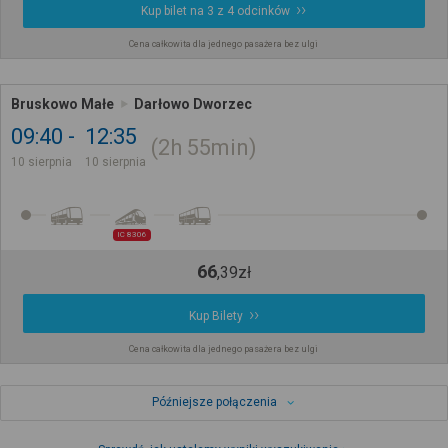
Kup bilet na 3 z 4 odcinków
Cena całkowita dla jednego pasażera bez ulgi
Bruskowo Małe
Darłowo Dworzec
09:40
12:35
2h
55min
10 sierpnia
10 sierpnia
IC 8306
66
,
39
zł
Kup Bilety
Cena całkowita dla jednego pasażera bez ulgi
Późniejsze połączenia