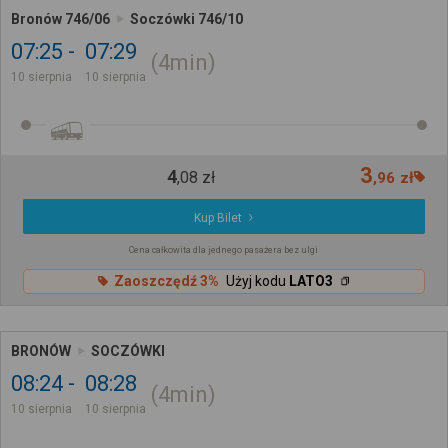
Bronów 746/06
Soczówki 746/10
07:25
07:29
4min
10 sierpnia
10 sierpnia
3
4
,
08
zł
,
96
zł
Kup Bilet
Cena całkowita dla jednego pasażera bez ulgi
Zaoszczędź 3%
Użyj kodu
LATO3
BRONÓW
SOCZÓWKI
08:24
08:28
4min
10 sierpnia
10 sierpnia