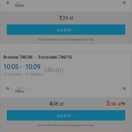
7
,
39
zł
Kup Bilet
Cena całkowita dla jednego pasażera bez ulgi
Bronów 746/06
Soczówki 746/10
10:05
10:09
4min
10 sierpnia
10 sierpnia
3
4
,
08
zł
,
96
zł
Kup Bilet
Cena całkowita dla jednego pasażera bez ulgi