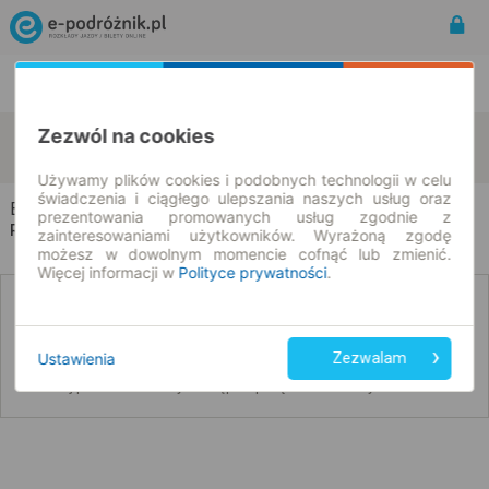
Rozkład Jazdy | Bilety
Bilety okresowe
Zezwól na cookies
Bronów
Soczówki
zmień kryteria
09.08.2026 | -- : --
Używamy plików cookies i podobnych technologii w celu
świadczenia i ciągłego ulepszania naszych usług oraz
Bronów → Soczówki
prezentowania promowanych usług zgodnie z
Rozkład jazdy i bilety
zainteresowaniami użytkowników. Wyrażoną zgodę
możesz w dowolnym momencie cofnąć lub zmienić.
Więcej informacji w
Polityce prywatności
.
Nie znaleźliśmy połączeń na podany dzień
Ustawienia
Zezwalam
Poniżej przedstawiamy dostępne połączenia z innych dat