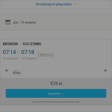
Wcześniejsze połączenia
pon.. 10 sierpnia
BRONÓW
SOCZÓWKI
07:14
07:18
4min
10 sierpnia
10 sierpnia
7
,
39
zł
Kup Bilet
Cena całkowita dla jednego pasażera bez ulgi