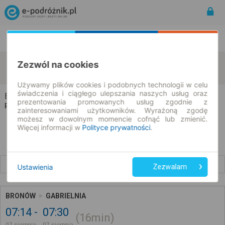
Rozkład Jazdy | Bilety
Bilety okresowe
Bronów
Gabrielnia
Zezwól na cookies
zmień kryteria
07.08.2026 | -- : --
Używamy plików cookies i podobnych technologii w celu
świadczenia i ciągłego ulepszania naszych usług oraz
Bronów → Gabrielnia
prezentowania promowanych usług zgodnie z
Rozkład jazdy i bilety
zainteresowaniami użytkowników. Wyrażoną zgodę
możesz w dowolnym momencie cofnąć lub zmienić.
Więcej informacji w
Polityce prywatności
.
Wcześniejsze połączenia
Ustawienia
Zezwalam
BRONÓW
GABRIELNIA
07:14
07:30
16min
07 sierpnia
07 sierpnia