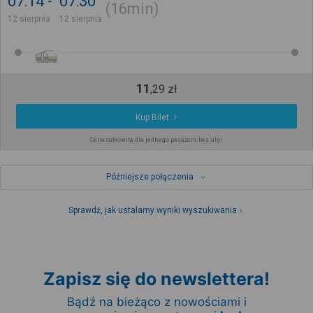
07:14
07:30
16min
12 sierpnia
12 sierpnia
11
,
29
zł
Kup Bilet
Cena całkowita dla jednego pasażera bez ulgi
Późniejsze połączenia
Sprawdź, jak ustalamy wyniki wyszukiwania
Zapisz się do newslettera!
Bądź na bieżąco z nowościami i