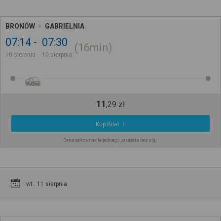
BRONÓW
GABRIELNIA
07:14
07:30
16min
10 sierpnia
10 sierpnia
11
,
29
zł
Kup Bilet
Cena całkowita dla jednego pasażera bez ulgi
wt.. 11 sierpnia