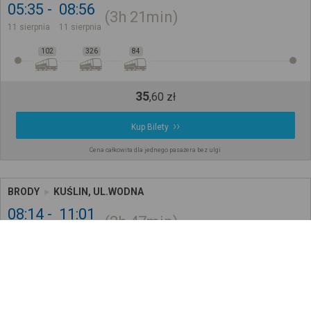
05:35
08:56
3h
21min
11 sierpnia
11 sierpnia
102
326
84
35
,
60
zł
Kup Bilety
Cena całkowita dla jednego pasażera bez ulgi
BRODY
KUŚLIN, UL.WODNA
08:14
11:01
2h
47min
11 sierpnia
11 sierpnia
150
96
30
,
65
zł