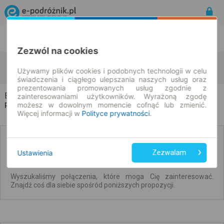
Rozkład Jazdy | Bilety
Bilety okresowe
Zezwól na cookies
Brody
Kuślin
zmień kryteria
Używamy plików cookies i podobnych technologii w celu
08.08.2026 | -- : --
świadczenia i ciągłego ulepszania naszych usług oraz
prezentowania promowanych usług zgodnie z
Brody → Kuślin
zainteresowaniami użytkowników. Wyrażoną zgodę
możesz w dowolnym momencie cofnąć lub zmienić.
Rozkład jazdy i bilety
Więcej informacji w
Polityce prywatności
.
Brak połączeń spełniających Twoje kryteria.
Ustawienia
Zezwalam
Wyszukaliśmy połączenia, które moga Cię zainteresować.
Znajdź coś dla siebie spośród poniższych propozycji.