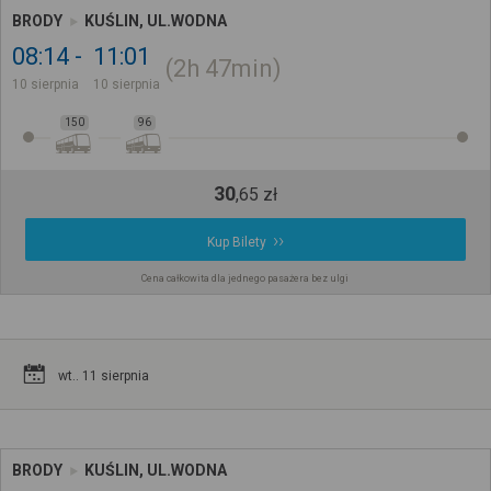
BRODY
KUŚLIN, UL.WODNA
08:14
11:01
2h
47min
10 sierpnia
10 sierpnia
150
96
30
,
65
zł
Kup Bilety
Cena całkowita dla jednego pasażera bez ulgi
wt.. 11 sierpnia
BRODY
KUŚLIN, UL.WODNA