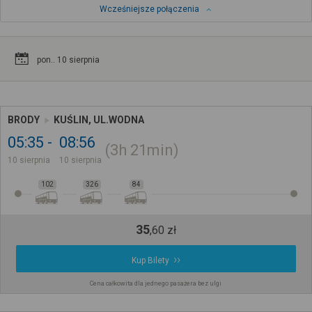
Wcześniejsze połączenia
pon.. 10 sierpnia
BRODY
KUŚLIN, UL.WODNA
05:35
08:56
3h
21min
10 sierpnia
10 sierpnia
102
326
84
35
,
60
zł
Kup Bilety
Cena całkowita dla jednego pasażera bez ulgi