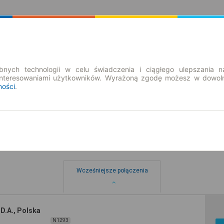
Rozkład Jazdy | Bilety
Bilety okresowe
nych technologii w celu świadczenia i ciągłego ulepszania n
interesowaniami użytkowników. Wyrażoną zgodę możesz w dowoln
ności
.
Wcześniejsze połączenia
D.A., Polska
N1293