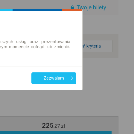
Twoje bilety
aszych usług oraz prezentowania
zmień kryteria
ym momencie cofnąć lub zmienić.
Zezwalam
225
,
27
zł