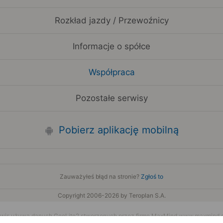
Rozkład jazdy / Przewoźnicy
Informacje o spółce
Współpraca
Pozostałe serwisy
Pobierz aplikację mobilną
Zauważyłeś błąd na stronie?
Zgłoś to
Copyright 2006-2026 by Teroplan S.A.
wis używa danych GeoLite2 stworzonych przez firmę MaxMind
www.maxmind.