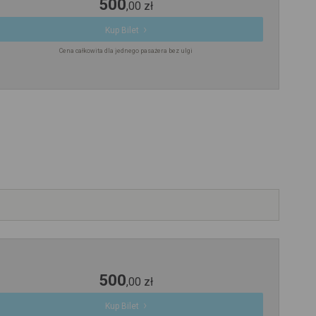
500
,
00
zł
Kup Bilet
Cena całkowita dla jednego pasażera bez ulgi
500
,
00
zł
Kup Bilet