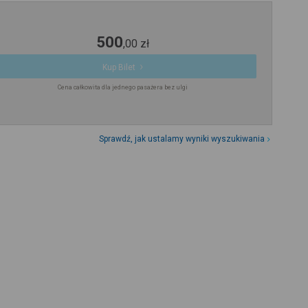
500
,
00
zł
Kup Bilet
Cena całkowita dla jednego pasażera bez ulgi
Sprawdź, jak ustalamy wyniki wyszukiwania