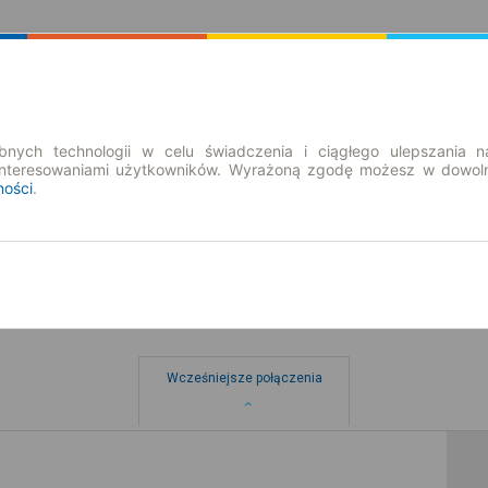
Rozkład Jazdy | Bilety
Bilety okresowe
nych technologii w celu świadczenia i ciągłego ulepszania n
interesowaniami użytkowników. Wyrażoną zgodę możesz w dowoln
ności
.
ice
Wcześniejsze połączenia