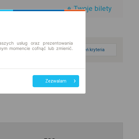
Twoje bilety
aszych usług oraz prezentowania
ym momencie cofnąć lub zmienić.
zmień kryteria
Zezwalam