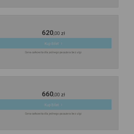
620
,
00
zł
Kup Bilet
Cena całkowita dla jednego pasażera bez ulgi
660
,
00
zł
Kup Bilet
Cena całkowita dla jednego pasażera bez ulgi