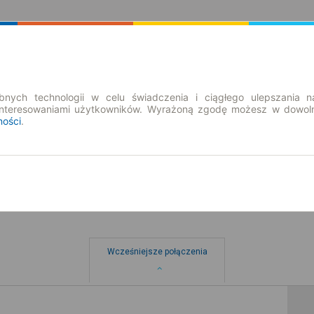
Rozkład Jazdy | Bilety
Bilety okresowe
nych technologii w celu świadczenia i ciągłego ulepszania n
interesowaniami użytkowników. Wyrażoną zgodę możesz w dowoln
ności
.
Wcześniejsze połączenia