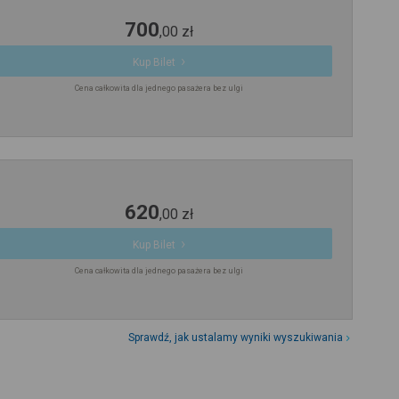
700
,
00
zł
Kup Bilet
Cena całkowita dla jednego pasażera bez ulgi
620
,
00
zł
Kup Bilet
Cena całkowita dla jednego pasażera bez ulgi
Sprawdź, jak ustalamy wyniki wyszukiwania