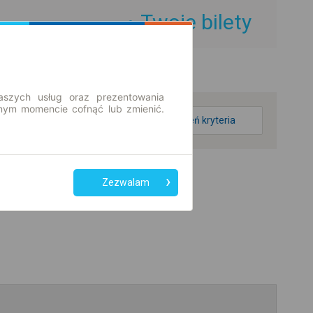
Twoje bilety
aszych usług oraz prezentowania
ym momencie cofnąć lub zmienić.
zmień kryteria
Zezwalam