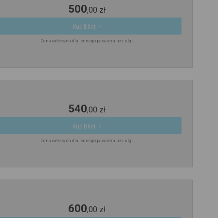
500
,
00
zł
Kup Bilet
Cena całkowita dla jednego pasażera bez ulgi
540
,
00
zł
Kup Bilet
Cena całkowita dla jednego pasażera bez ulgi
600
,
00
zł