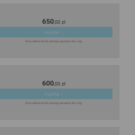
650
,
00
zł
Kup Bilet
Cena całkowita dla jednego pasażera bez ulgi
600
,
00
zł
Kup Bilet
Cena całkowita dla jednego pasażera bez ulgi