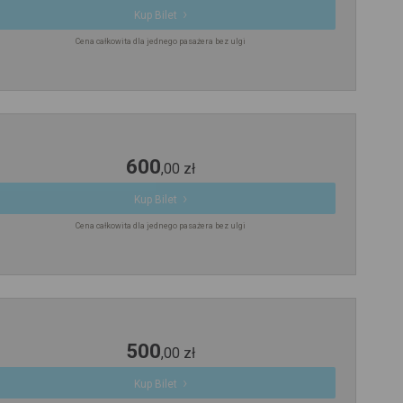
Kup Bilet
Cena całkowita dla jednego pasażera bez ulgi
600
,
00
zł
Kup Bilet
Cena całkowita dla jednego pasażera bez ulgi
500
,
00
zł
Kup Bilet