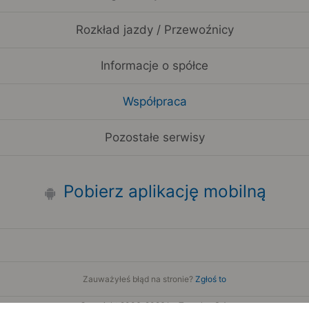
Rozkład jazdy / Przewoźnicy
Informacje o spółce
Współpraca
Pozostałe serwisy
Pobierz aplikację mobilną
Zauważyłeś błąd na stronie?
Zgłoś to
Copyright 2006-2026 by Teroplan S.A.