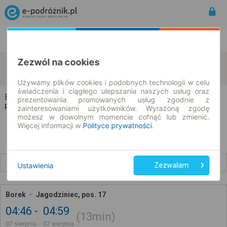
Rozkład Jazdy | Bilety
Bilety okresowe
Zezwól na cookies
Borek
Jagodziniec
zmień kryteria
07.08.2026 | -- : --
Używamy plików cookies i podobnych technologii w celu
świadczenia i ciągłego ulepszania naszych usług oraz
Borek → Jagodziniec
prezentowania promowanych usług zgodnie z
Rozkład jazdy i bilety
zainteresowaniami użytkowników. Wyrażoną zgodę
możesz w dowolnym momencie cofnąć lub zmienić.
Więcej informacji w
Polityce prywatności
.
Wcześniejsze połączenia
Ustawienia
Zezwalam
Borek
Jagodziniec, pos. 17
04:46
04:59
13min
07 sierpnia
07 sierpnia