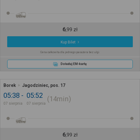
6
,
99
zł
Kup Bilet
Cena całkowita dla jednego pasażera bez ulgi
Doładuj EM-kartę
Borek
Jagodziniec, pos. 17
05:38
05:52
14min
07 sierpnia
07 sierpnia
6
,
99
zł