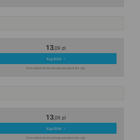
13
,
09
zł
Kup Bilet
Cena całkowita dla jednego pasażera bez ulgi
13
,
09
zł
Kup Bilet
Cena całkowita dla jednego pasażera bez ulgi