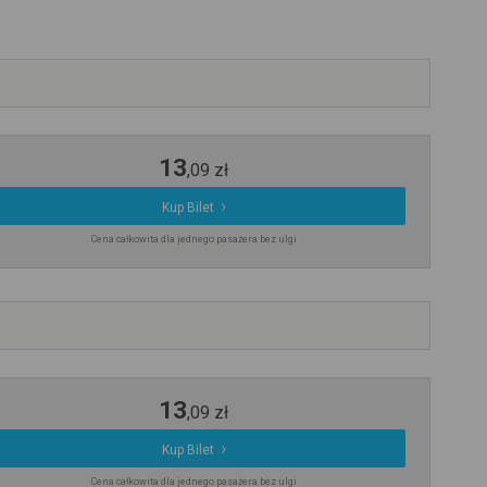
13
,
09
zł
Kup Bilet
Cena całkowita dla jednego pasażera bez ulgi
13
,
09
zł
Kup Bilet
Cena całkowita dla jednego pasażera bez ulgi