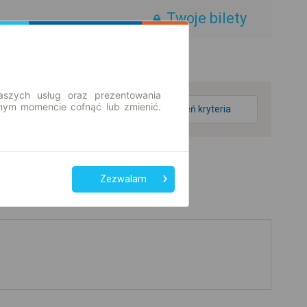
Twoje bilety
aszych usług oraz prezentowania
ym momencie cofnąć lub zmienić.
zmień kryteria
Zezwalam