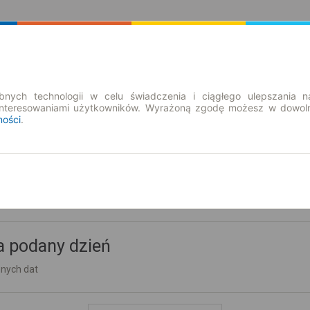
Rozkład Jazdy | Bilety
Bilety okresowe
nych technologii w celu świadczenia i ciągłego ulepszania n
interesowaniami użytkowników. Wyrażoną zgodę możesz w dowoln
ności
.
a podany dzień
nnych dat