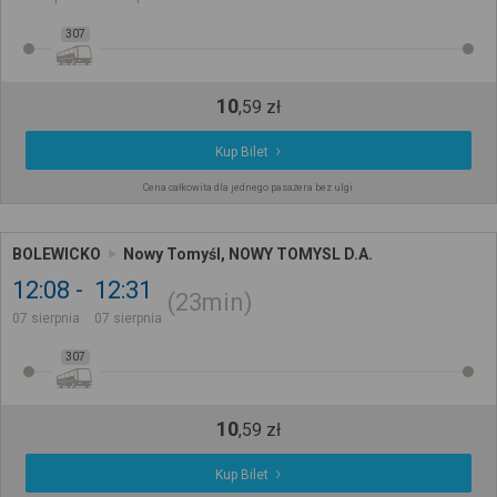
307
10
,
59
zł
Kup Bilet
Cena całkowita dla jednego pasażera bez ulgi
BOLEWICKO
Nowy Tomyśl, NOWY TOMYSL D.A.
12:08
12:31
23min
07 sierpnia
07 sierpnia
307
10
,
59
zł
Kup Bilet