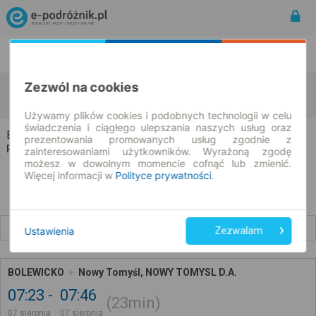
Rozkład Jazdy | Bilety
Bilety okresowe
Zezwól na cookies
Bolewicko
Nowy Tomyśl
zmień kryteria
07.08.2026 | -- : --
Używamy plików cookies i podobnych technologii w celu
świadczenia i ciągłego ulepszania naszych usług oraz
Bolewicko → Nowy Tomyśl
prezentowania promowanych usług zgodnie z
Rozkład jazdy i bilety
zainteresowaniami użytkowników. Wyrażoną zgodę
możesz w dowolnym momencie cofnąć lub zmienić.
Więcej informacji w
Polityce prywatności
.
Wcześniejsze połączenia
Ustawienia
Zezwalam
BOLEWICKO
Nowy Tomyśl, NOWY TOMYSL D.A.
07:23
07:46
23min
07 sierpnia
07 sierpnia