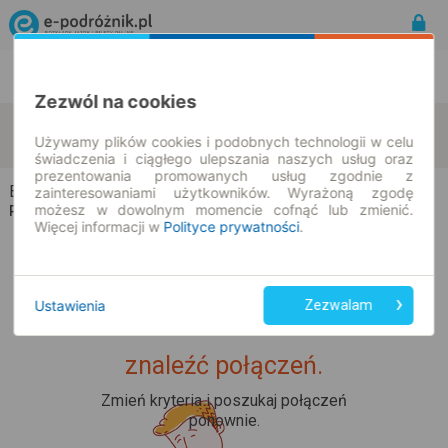
Rozkład Jazdy | Bilety
Bilety okresowe
Zezwól na cookies
Bochówko
Bytów
zmień kryteria
Używamy plików cookies i podobnych technologii w celu
09.08.2026 | -- : --
świadczenia i ciągłego ulepszania naszych usług oraz
prezentowania promowanych usług zgodnie z
Bochówko → Bytów
zainteresowaniami użytkowników. Wyrażoną zgodę
możesz w dowolnym momencie cofnąć lub zmienić.
Rozkład jazdy i bilety
Więcej informacji w
Polityce prywatności
.
Ustawienia
Zezwalam
Upss... Nie udało nam się
znaleźć połączeń.
Zmień kryteria i poszukaj połączeń
ponownie.