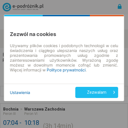
Rozkład Jazdy | Bilety
Bilety okresowe
Zezwól na cookies
Bochnia
Warszawa
zmień kryteria
09.08.2026 | -- : --
Używamy plików cookies i podobnych technologii w celu
świadczenia i ciągłego ulepszania naszych usług oraz
Bochnia → Warszawa
prezentowania promowanych usług zgodnie z
zainteresowaniami użytkowników. Wyrażoną zgodę
Rozkład jazdy i bilety
możesz w dowolnym momencie cofnąć lub zmienić.
Więcej informacji w
Polityce prywatności
.
Wcześniejsze połączenia
Ustawienia
Zezwalam
Bochnia
Warszawa Zachodnia
Peron III
Peron VI
07:04
10:18
3h
14min