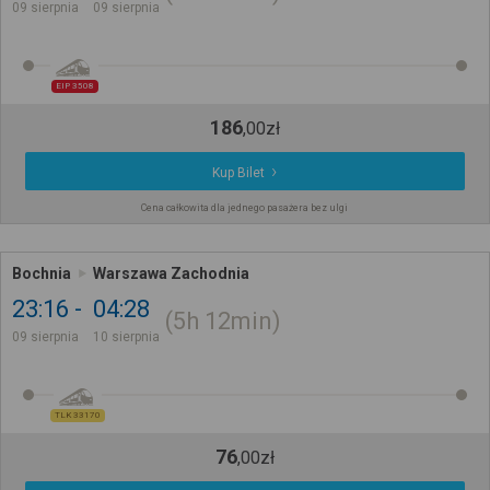
09 sierpnia
09 sierpnia
EIP 3508
186
,
00
zł
Kup Bilet
Cena całkowita dla jednego pasażera bez ulgi
Bochnia
Warszawa Zachodnia
23:16
04:28
5h
12min
09 sierpnia
10 sierpnia
TLK 33170
76
,
00
zł