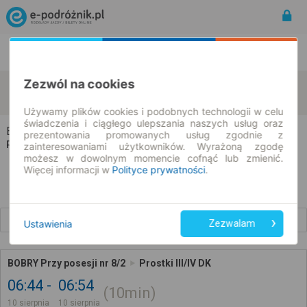
Rozkład Jazdy | Bilety
Bilety okresowe
Zezwól na cookies
Bobry
Prostki
zmień kryteria
10.08.2026 | -- : --
Używamy plików cookies i podobnych technologii w celu
świadczenia i ciągłego ulepszania naszych usług oraz
Bobry → Prostki
prezentowania promowanych usług zgodnie z
Rozkład jazdy i bilety
zainteresowaniami użytkowników. Wyrażoną zgodę
możesz w dowolnym momencie cofnąć lub zmienić.
Więcej informacji w
Polityce prywatności
.
Wcześniejsze połączenia
Ustawienia
Zezwalam
BOBRY Przy posesji nr 8/2
Prostki III/IV DK
06:44
06:54
10min
10 sierpnia
10 sierpnia