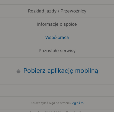
Rozkład jazdy / Przewoźnicy
Informacje o spółce
Współpraca
Pozostałe serwisy
Pobierz aplikację mobilną
Zauważyłeś błąd na stronie?
Zgłoś to
Copyright 2006-2026 by Teroplan S.A.