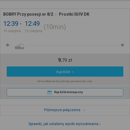
BOBRY Przy posesji nr 8/2
Prostki III/IV DK
12:39
12:49
10min
10 sierpnia
10 sierpnia
9
,
79
zł
Kup Bilet
Cena całkowita dla jednego pasażera bez ulgi
Kup bilet miesięczny
Późniejsze połączenia
Sprawdź, jak ustalamy wyniki wyszukiwania