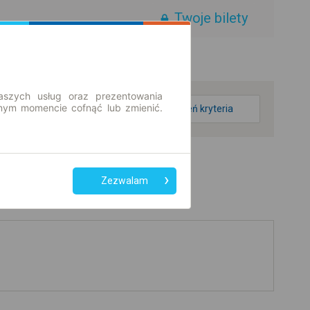
Twoje bilety
aszych usług oraz prezentowania
ym momencie cofnąć lub zmienić.
zmień kryteria
Zezwalam