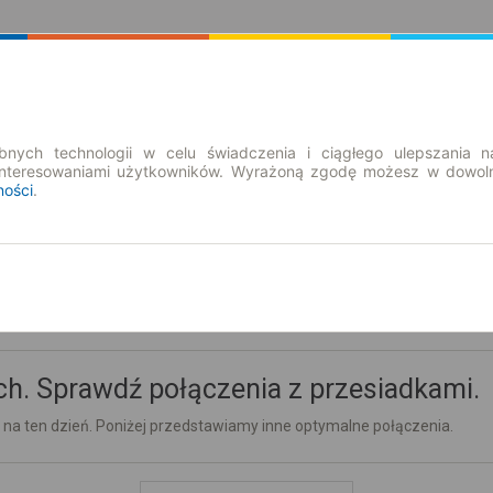
Rozkład Jazdy | Bilety
Bilety okresowe
nych technologii w celu świadczenia i ciągłego ulepszania n
interesowaniami użytkowników. Wyrażoną zgodę możesz w dowoln
ności
.
h. Sprawdź połączenia z przesiadkami.
 na ten dzień. Poniżej przedstawiamy inne optymalne połączenia.