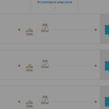
Wcześniejsze połączenia
713
OSOB.
713
OSOB.
713
OSOB.