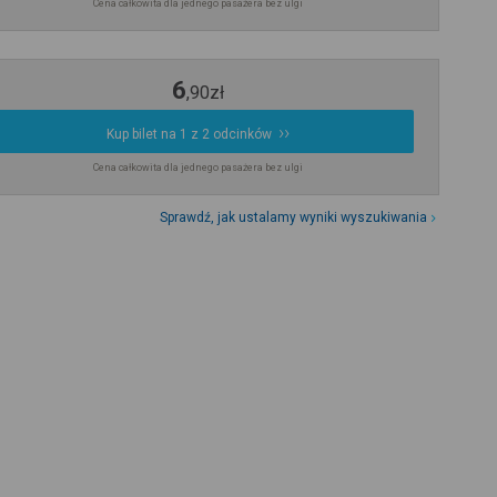
Cena całkowita dla jednego pasażera bez ulgi
6
,
90
zł
Kup bilet na 1 z 2 odcinków
Cena całkowita dla jednego pasażera bez ulgi
Sprawdź, jak ustalamy wyniki wyszukiwania