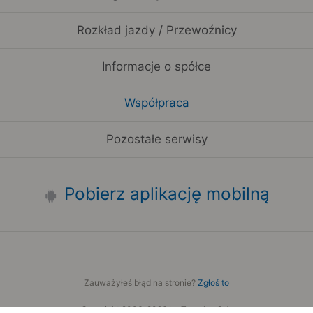
Rozkład jazdy / Przewoźnicy
Informacje o spółce
Współpraca
Pozostałe serwisy
Pobierz aplikację mobilną
Zauważyłeś błąd na stronie?
Zgłoś to
Copyright 2006-2026 by Teroplan S.A.