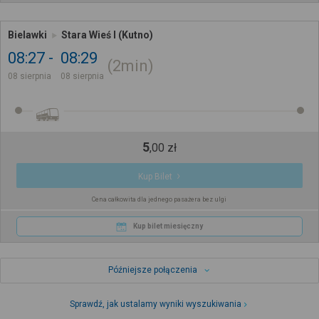
Bielawki
Stara Wieś I (Kutno)
08:27
08:29
2min
08 sierpnia
08 sierpnia
5
,
00
zł
Kup Bilet
Cena całkowita dla jednego pasażera bez ulgi
Kup bilet miesięczny
Późniejsze połączenia
Sprawdź, jak ustalamy wyniki wyszukiwania