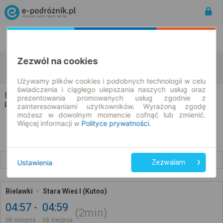
Rozkład Jazdy | Bilety
Bilety okresowe
Zezwól na cookies
Bielawki
Stara Wieś
zmień kryteria
08.08.2026 | -- : --
Używamy plików cookies i podobnych technologii w celu
świadczenia i ciągłego ulepszania naszych usług oraz
Bielawki → Stara Wieś
prezentowania promowanych usług zgodnie z
Rozkład jazdy i bilety
zainteresowaniami użytkowników. Wyrażoną zgodę
możesz w dowolnym momencie cofnąć lub zmienić.
Więcej informacji w
Polityce prywatności
.
Wcześniejsze połączenia
Ustawienia
Zezwalam
Bielawki
Stara Wieś I (Kutno)
04:57
04:59
2min
08 sierpnia
08 sierpnia