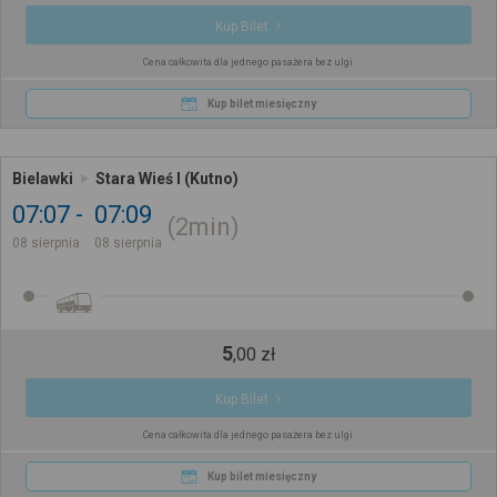
Kup Bilet
Cena całkowita dla jednego pasażera bez ulgi
Kup bilet miesięczny
Bielawki
Stara Wieś I (Kutno)
07:07
07:09
2min
08 sierpnia
08 sierpnia
5
,
00
zł
Kup Bilet
Cena całkowita dla jednego pasażera bez ulgi
Kup bilet miesięczny