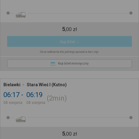
5
,
00
zł
Kup Bilet
Cena całkowita dla jednego pasażera bez ulgi
Kup bilet miesięczny
Bielawki
Stara Wieś I (Kutno)
06:17
06:19
2min
08 sierpnia
08 sierpnia
5
,
00
zł