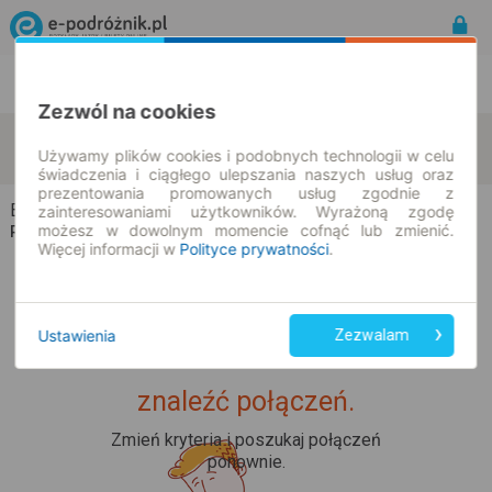
Rozkład Jazdy | Bilety
Bilety okresowe
Zezwól na cookies
Biebrza
Czarna Wieś
zmień kryteria
Używamy plików cookies i podobnych technologii w celu
10.08.2026 | -- : --
świadczenia i ciągłego ulepszania naszych usług oraz
prezentowania promowanych usług zgodnie z
Biebrza → Czarna Wieś
zainteresowaniami użytkowników. Wyrażoną zgodę
możesz w dowolnym momencie cofnąć lub zmienić.
Rozkład jazdy i bilety
Więcej informacji w
Polityce prywatności
.
Ustawienia
Zezwalam
Upss... Nie udało nam się
znaleźć połączeń.
Zmień kryteria i poszukaj połączeń
ponownie.