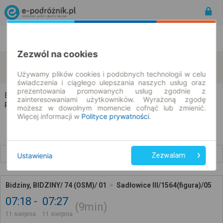
Rozkład Jazdy | Bilety
Bilety okresowe
Zezwól na cookies
Bidziny
Sadłowice
zmień kryteria
11.08.2026 | -- : --
Używamy plików cookies i podobnych technologii w celu
świadczenia i ciągłego ulepszania naszych usług oraz
prezentowania promowanych usług zgodnie z
Bidziny → Sadłowice
zainteresowaniami użytkowników. Wyrażoną zgodę
Rozkład jazdy i bilety
możesz w dowolnym momencie cofnąć lub zmienić.
Więcej informacji w
Polityce prywatności
.
Wcześniejsze połączenia
Ustawienia
Zezwalam
Bidziny, BIDZINY/ 74 (OSM)/ 01
Sadłowice III/1564(figura)/05
07:18
07:27
9min
11 sierpnia
11 sierpnia