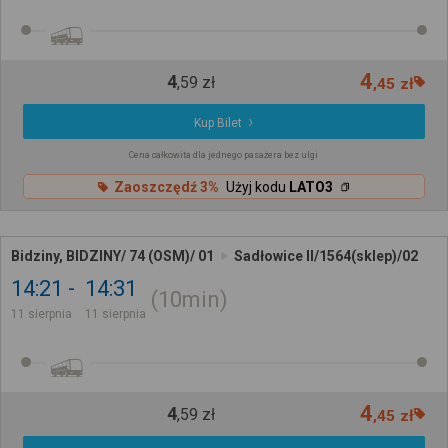
4
4
,
59
zł
,
45
zł
Kup Bilet
Cena całkowita dla jednego pasażera bez ulgi
Zaoszczędź 3%
Użyj kodu
LATO3
Bidziny, BIDZINY/ 74 (OSM)/ 01
Sadłowice II/1564(sklep)/02
14:21
14:31
10min
11 sierpnia
11 sierpnia
4
4
,
59
zł
,
45
zł