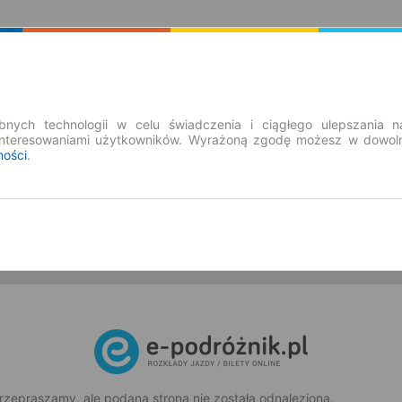
Rozkład Jazdy | Bilety
Bilety okresowe
nych technologii w celu świadczenia i ciągłego ulepszania n
interesowaniami użytkowników. Wyrażoną zgodę możesz w dowoln
ności
.
so. 8 sie.
-- : --
rzepraszamy, ale podana strona nie została odnaleziona.