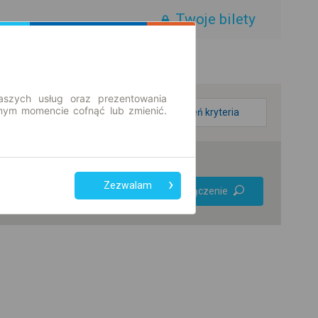
Twoje bilety
aszych usług oraz prezentowania
ym momencie cofnąć lub zmienić.
zmień kryteria
Preferuj bez
Zezwalam
Znajdź połączenie
przesiadek
Tylko bilet online