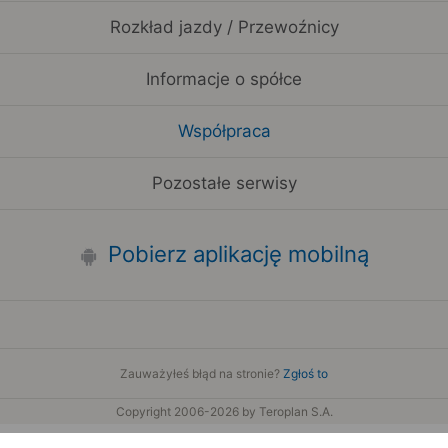
Rozkład jazdy / Przewoźnicy
Informacje o spółce
Współpraca
Pozostałe serwisy
Pobierz aplikację mobilną
Zauważyłeś błąd na stronie?
Zgłoś to
Copyright 2006-2026 by Teroplan S.A.