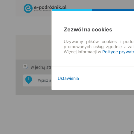
Zezwól na cookies
Używamy plików cookies i podob
promowanych usług zgodnie z za
Więcej informacji w
Polityce prywat
w jedną stronę
w obie strony
Ustawienia
Z
DO
P