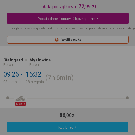
72
,
99
zł
Opłata początkowa
Podaj adresy i sprawdź łączną cenę
Do opłaty początkowej zostanie doliczona spersonalizowana opłata ustalana na podstawie podany
Wyślij paczkę
Białogard
Mysłowice
Peron II
Peron III
09:26
16:32
7h
6min
08 sierpnia
08 sierpnia
IC 8310
86
,
00
zł
Kup Bilet