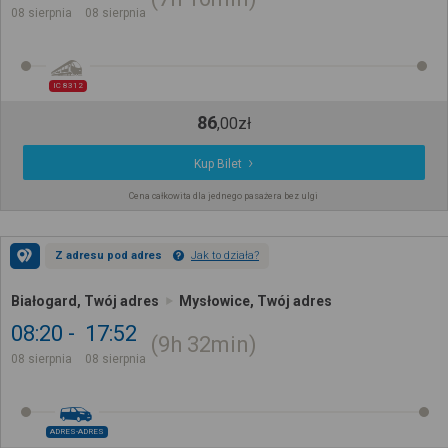
08 sierpnia
08 sierpnia
IC 8312
86
,
00
zł
Kup Bilet
Cena całkowita dla jednego pasażera bez ulgi
Z adresu pod adres
Jak to działa?
Białogard, Twój adres
Mysłowice, Twój adres
08:20
17:52
9h
32min
08 sierpnia
08 sierpnia
ADRES-ADRES