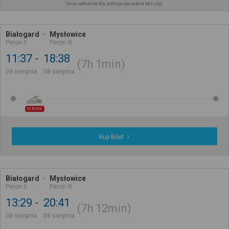
Cena całkowita dla jednego pasażera bez ulgi
Białogard
Mysłowice
Peron II
Peron III
11:37
18:38
7h
1min
08 sierpnia
08 sierpnia
IC 8306
Kup Bilet
Białogard
Mysłowice
Peron II
Peron III
13:29
20:41
7h
12min
08 sierpnia
08 sierpnia