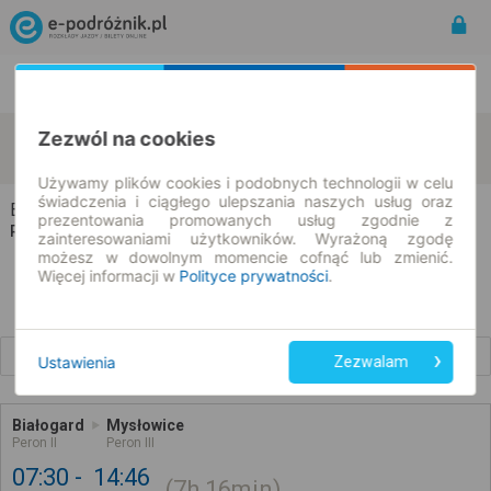
Rozkład Jazdy | Bilety
Bilety okresowe
Zezwól na cookies
Białogard
Mysłowice
zmień kryteria
08.08.2026 | -- : --
Używamy plików cookies i podobnych technologii w celu
świadczenia i ciągłego ulepszania naszych usług oraz
Białogard → Mysłowice
prezentowania promowanych usług zgodnie z
Rozkład jazdy i bilety
zainteresowaniami użytkowników. Wyrażoną zgodę
możesz w dowolnym momencie cofnąć lub zmienić.
Więcej informacji w
Polityce prywatności
.
Wcześniejsze połączenia
Ustawienia
Zezwalam
Białogard
Mysłowice
Peron II
Peron III
07:30
14:46
7h
16min