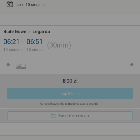
pon.. 10 sierpnia
Białe Nowe
Legarda
06:21
06:51
30min
10 sierpnia
10 sierpnia
8
,
00
zł
Kup Bilet
Cena całkowita dla jednego pasażera bez ulgi
Kup bilet miesięczny