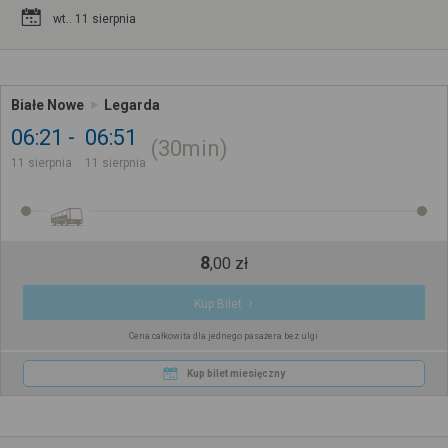
wt.. 11 sierpnia
Białe Nowe
Legarda
06:21
06:51
30min
11 sierpnia
11 sierpnia
8
,
00
zł
Kup Bilet
Cena całkowita dla jednego pasażera bez ulgi
Kup bilet miesięczny