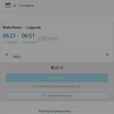
śr.. 12 sierpnia
Białe Nowe
Legarda
06:21
06:51
30min
12 sierpnia
12 sierpnia
8
,
00
zł
Kup Bilet
Cena całkowita dla jednego pasażera bez ulgi
Kup bilet miesięczny
Późniejsze połączenia