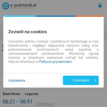
Rozkład Jazdy | Bilety
Bilety okresowe
Białe
Legarda
Zezwól na cookies
zmień kryteria
09.08.2026 | -- : --
Używamy plików cookies i podobnych technologii w celu
świadczenia i ciągłego ulepszania naszych usług oraz
Białe → Legarda
prezentowania promowanych usług zgodnie z
Rozkład jazdy i bilety
zainteresowaniami użytkowników. Wyrażoną zgodę
możesz w dowolnym momencie cofnąć lub zmienić.
Więcej informacji w
Polityce prywatności
.
Wcześniejsze połączenia
Ustawienia
Zezwalam
Białe Nowe
Legarda
06:21
06:51
30min