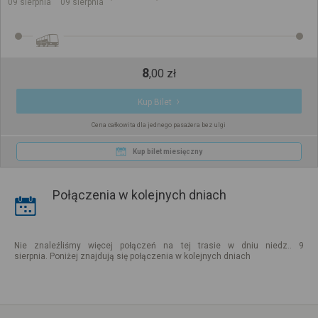
09 sierpnia
09 sierpnia
8
,
00
zł
Kup Bilet
Cena całkowita dla jednego pasażera bez ulgi
Kup bilet miesięczny
Połączenia w kolejnych dniach
Nie znaleźliśmy więcej połączeń na tej trasie w dniu niedz.. 9
sierpnia. Poniżej znajdują się połączenia w kolejnych dniach