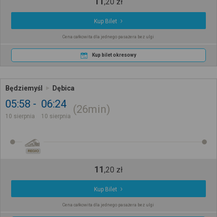
11
,
20
zł
Kup Bilet
Cena całkowita dla jednego pasażera bez ulgi
Kup bilet okresowy
Będziemyśl
Dębica
05:58
06:24
26min
10 sierpnia
10 sierpnia
REGIO
11
,
20
zł
Kup Bilet
Cena całkowita dla jednego pasażera bez ulgi