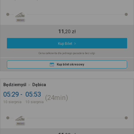
REGIO
11
,
20
zł
Kup Bilet
Cena całkowita dla jednego pasażera bez ulgi
Kup bilet okresowy
Będziemyśl
Dębica
05:29
05:53
24min
10 sierpnia
10 sierpnia
REGIO