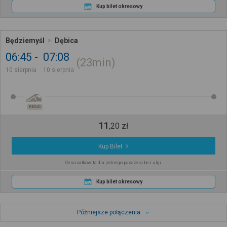
Kup bilet okresowy
Będziemyśl
Dębica
06:45
07:08
23min
10 sierpnia
10 sierpnia
REGIO
11
,
20
zł
Kup Bilet
Cena całkowita dla jednego pasażera bez ulgi
Kup bilet okresowy
Późniejsze połączenia