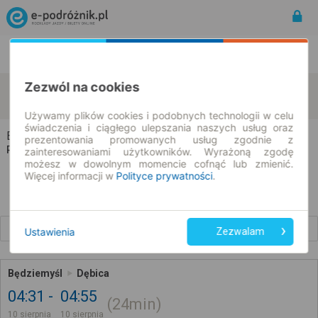
Rozkład Jazdy | Bilety
Bilety okresowe
Zezwól na cookies
Będziemyśl
Dębica
zmień kryteria
10.08.2026 | -- : --
Używamy plików cookies i podobnych technologii w celu
świadczenia i ciągłego ulepszania naszych usług oraz
Będziemyśl → Dębica
prezentowania promowanych usług zgodnie z
Rozkład jazdy i bilety
zainteresowaniami użytkowników. Wyrażoną zgodę
możesz w dowolnym momencie cofnąć lub zmienić.
Więcej informacji w
Polityce prywatności
.
Wcześniejsze połączenia
Ustawienia
Zezwalam
Będziemyśl
Dębica
04:31
04:55
24min
10 sierpnia
10 sierpnia