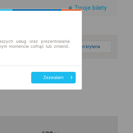
Twoje bilety
aszych usług oraz prezentowania
ym momencie cofnąć lub zmienić.
zmień kryteria
Zezwalam