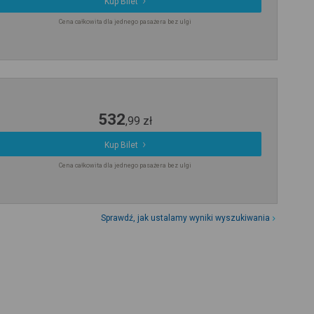
Kup Bilet
Cena całkowita dla jednego pasażera bez ulgi
532
,
99
zł
Kup Bilet
Cena całkowita dla jednego pasażera bez ulgi
Sprawdź, jak ustalamy wyniki wyszukiwania