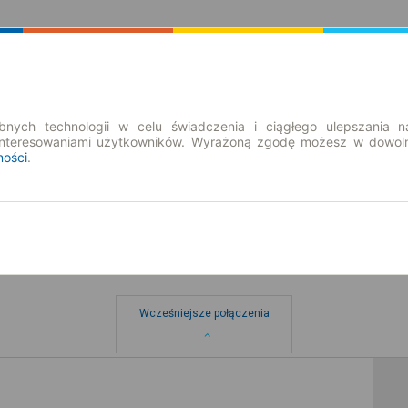
Rozkład Jazdy | Bilety
Bilety okresowe
nych technologii w celu świadczenia i ciągłego ulepszania n
interesowaniami użytkowników. Wyrażoną zgodę możesz w dowoln
ności
.
Wcześniejsze połączenia