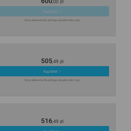
600
,
00
zł
Kup Bilet
Cena całkowita dla jednego pasażera bez ulgi
505
,
49
zł
Kup Bilet
Cena całkowita dla jednego pasażera bez ulgi
516
,
49
zł