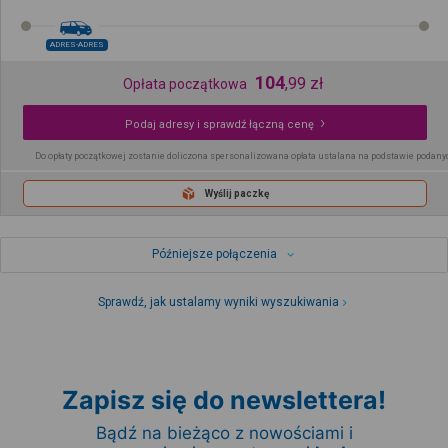
ADRES-ADRES
104
,
99
zł
Opłata początkowa
Podaj adresy i sprawdź łączną cenę
Do opłaty początkowej zostanie doliczona spersonalizowana opłata ustalana na podstawie podany
Wyślij paczkę
Późniejsze połączenia
Sprawdź, jak ustalamy wyniki wyszukiwania
Zapisz się do newslettera!
Bądź na bieżąco z nowościami i