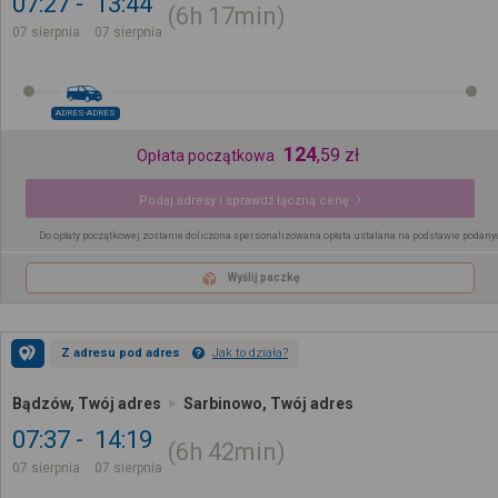
07:27
13:44
6h
17min
07 sierpnia
07 sierpnia
ADRES-ADRES
124
,
59
zł
Opłata początkowa
Podaj adresy i sprawdź łączną cenę
Do opłaty początkowej zostanie doliczona spersonalizowana opłata ustalana na podstawie podany
Wyślij paczkę
Z adresu pod adres
Jak to działa?
Bądzów, Twój adres
Sarbinowo, Twój adres
07:37
14:19
6h
42min
07 sierpnia
07 sierpnia