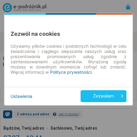
Rozkład Jazdy | Bilety
Bilety okresowe
Zezwól na cookies
Bądzów
Sarbinowo
zmień kryteria
07.08.2026 | -- : --
Używamy plików cookies i podobnych technologii w celu
świadczenia i ciągłego ulepszania naszych usług oraz
prezentowania promowanych usług zgodnie z
Bądzów → Sarbinowo
zainteresowaniami użytkowników. Wyrażoną zgodę
Rozkład jazdy i bilety
możesz w dowolnym momencie cofnąć lub zmienić.
Więcej informacji w
Polityce prywatności
.
Wcześniejsze połączenia
Ustawienia
Zezwalam
Z adresu pod adres
Jak to działa?
Bądzów, Twój adres
Sarbinowo, Twój adres