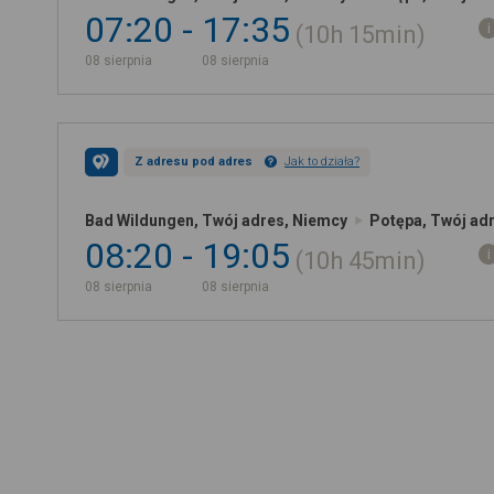
07:20
17:35
10h
15min
08 sierpnia
08 sierpnia
Z adresu pod adres
Jak to działa?
Bad Wildungen, Twój adres, Niemcy
Potępa, Twój ad
08:20
19:05
10h
45min
08 sierpnia
08 sierpnia