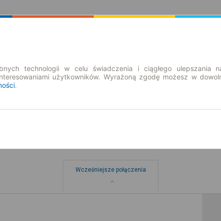
Rozkład Jazdy | Bilety
Bilety okresowe
nych technologii w celu świadczenia i ciągłego ulepszania n
interesowaniami użytkowników. Wyrażoną zgodę możesz w dowoln
ności
.
a
Wcześniejsze połączenia