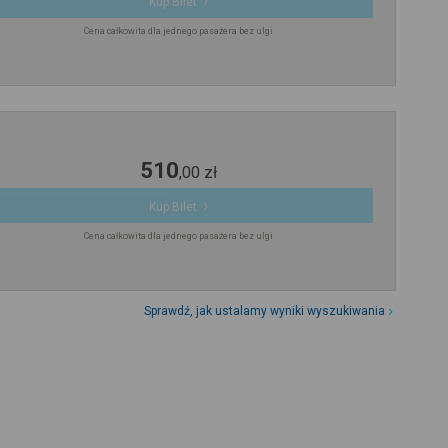
Kup Bilet
Cena całkowita dla jednego pasażera bez ulgi
510
,
00
zł
Kup Bilet
Cena całkowita dla jednego pasażera bez ulgi
Sprawdź, jak ustalamy wyniki wyszukiwania