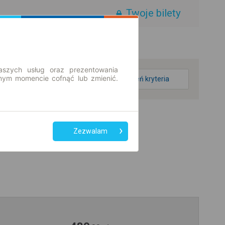
Twoje bilety
aszych usług oraz prezentowania
ym momencie cofnąć lub zmienić.
zmień kryteria
Zezwalam