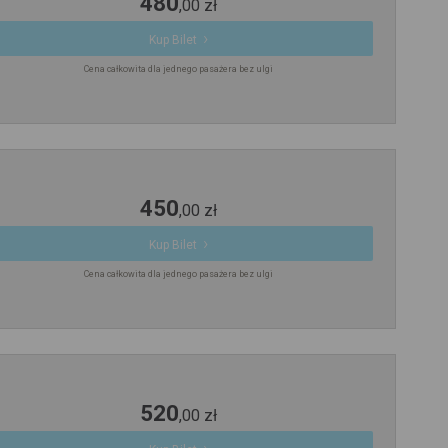
480
,
00
zł
Kup Bilet
Cena całkowita dla jednego pasażera bez ulgi
450
,
00
zł
Kup Bilet
Cena całkowita dla jednego pasażera bez ulgi
520
,
00
zł