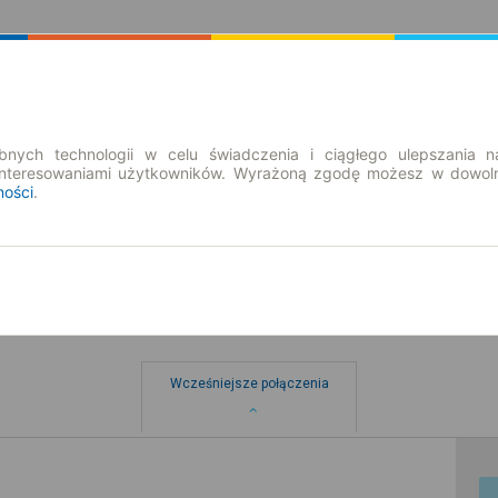
Rozkład Jazdy | Bilety
Bilety okresowe
nych technologii w celu świadczenia i ciągłego ulepszania n
interesowaniami użytkowników. Wyrażoną zgodę możesz w dowoln
ności
.
w
Wcześniejsze połączenia