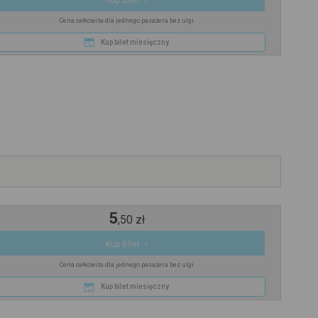
Kup Bilet
Cena całkowita dla jednego pasażera bez ulgi
Kup bilet miesięczny
5
,
50
zł
Kup Bilet
Cena całkowita dla jednego pasażera bez ulgi
Kup bilet miesięczny