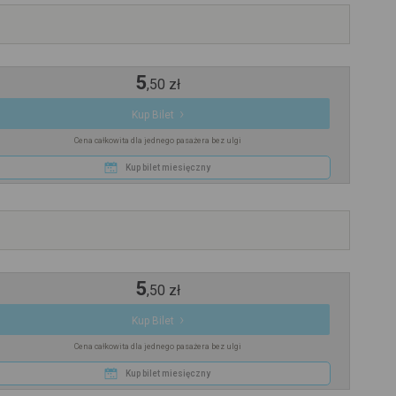
5
,
50
zł
Kup Bilet
Cena całkowita dla jednego pasażera bez ulgi
Kup bilet miesięczny
5
,
50
zł
Kup Bilet
Cena całkowita dla jednego pasażera bez ulgi
Kup bilet miesięczny