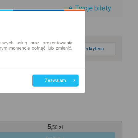
Twoje bilety
aszych usług oraz prezentowania
ym momencie cofnąć lub zmienić.
zmień kryteria
Zezwalam
5
,
50
zł