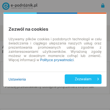
Rozkład Jazdy | Bilety
Bilety okresowe
Zezwól na cookies
Augustynów
Warta
zmień kryteria
09.08.2026 | -- : --
Używamy plików cookies i podobnych technologii w celu
świadczenia i ciągłego ulepszania naszych usług oraz
Augustynów → Warta
prezentowania promowanych usług zgodnie z
zainteresowaniami użytkowników. Wyrażoną zgodę
Rozkład jazdy i bilety
możesz w dowolnym momencie cofnąć lub zmienić.
Więcej informacji w
Polityce prywatności
.
Nie znaleźliśmy połączeń na podany dzień
Ustawienia
Zezwalam
Poniżej przedstawiamy dostępne połączenia z innych dat