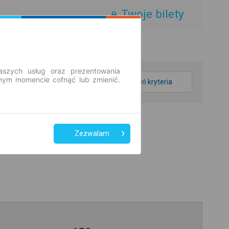
Twoje bilety
aszych usług oraz prezentowania
ym momencie cofnąć lub zmienić.
zmień kryteria
Zezwalam