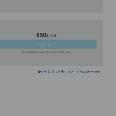
650
,
00
zł
Kup Bilet
Cena całkowita dla jednego pasażera bez ulgi
Sprawdź, jak ustalamy wyniki wyszukiwania