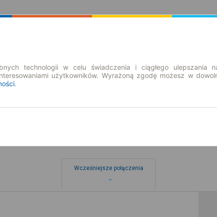
Rozkład Jazdy | Bilety
Bilety okresowe
nych technologii w celu świadczenia i ciągłego ulepszania n
interesowaniami użytkowników. Wyrażoną zgodę możesz w dowoln
ności
.
Wcześniejsze połączenia