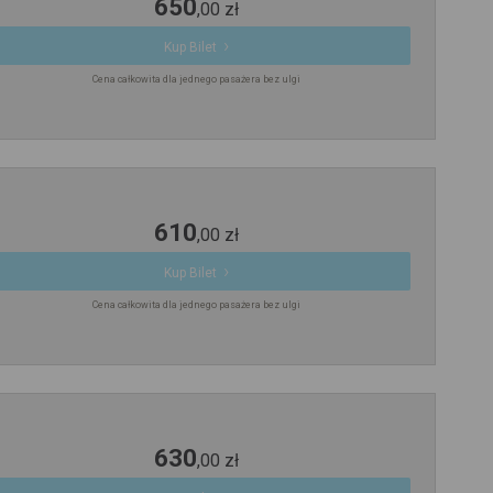
650
,
00
zł
Kup Bilet
Cena całkowita dla jednego pasażera bez ulgi
610
,
00
zł
Kup Bilet
Cena całkowita dla jednego pasażera bez ulgi
630
,
00
zł