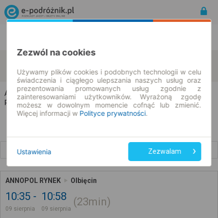
Rozkład Jazdy | Bilety
Bilety okresowe
Zezwól na cookies
Annopol
Olbięcin
zmień kryteria
09.08.2026 | -- : --
Używamy plików cookies i podobnych technologii w celu
świadczenia i ciągłego ulepszania naszych usług oraz
prezentowania promowanych usług zgodnie z
Annopol → Olbięcin
zainteresowaniami użytkowników. Wyrażoną zgodę
Rozkład jazdy i bilety
możesz w dowolnym momencie cofnąć lub zmienić.
Więcej informacji w
Polityce prywatności
.
Wcześniejsze połączenia
Ustawienia
Zezwalam
ANNOPOL RYNEK
Olbięcin
10:35
10:58
23min
09 sierpnia
09 sierpnia