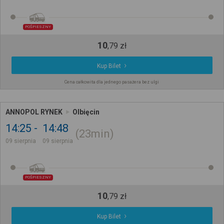
POŚPIESZNY
10
,
79
zł
Kup Bilet
Cena całkowita dla jednego pasażera bez ulgi
ANNOPOL RYNEK
Olbięcin
14:25
14:48
23min
09 sierpnia
09 sierpnia
POŚPIESZNY
10
,
79
zł
Kup Bilet