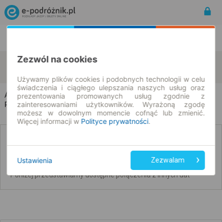
Rozkład Jazdy | Bilety
Bilety okresowe
Zezwól na cookies
Alojzów
Walentynów
zmień kryteria
09.08.2026 | -- : --
Używamy plików cookies i podobnych technologii w celu
świadczenia i ciągłego ulepszania naszych usług oraz
Alojzów → Walentynów
prezentowania promowanych usług zgodnie z
zainteresowaniami użytkowników. Wyrażoną zgodę
Rozkład jazdy i bilety
możesz w dowolnym momencie cofnąć lub zmienić.
Więcej informacji w
Polityce prywatności
.
Nie znaleźliśmy połączeń na podany dzień
Ustawienia
Zezwalam
Poniżej przedstawiamy dostępne połączenia z innych dat