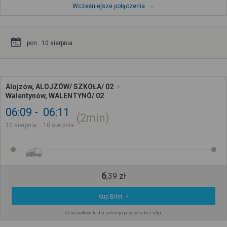
Wcześniejsze połączenia
pon.. 10 sierpnia
Alojzów, ALOJZÓW/ SZKOŁA/ 02
Walentynów, WALENTYNÓ/ 02
06:09
06:11
2min
10 sierpnia
10 sierpnia
6
,
39
zł
Kup Bilet
Cena całkowita dla jednego pasażera bez ulgi