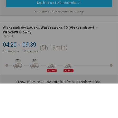
Kup bilet na 1 z 2 odcinków
Cena całkowita dla jednego pasażera bez ulgi
Aleksandrów Łódzki, Warszawska 16 (Aleksandrów)
Wrocław Główny
Peron II
04:20
09:39
5h
19min
10 sierpnia
10 sierpnia
78
96
IC 1510
IC 1641
Przewoźnicy nie udostępniają biletów do sprzedaży online.
Aleksandrów Łódzki, Konstantynowska-CPN NŻ (Aleksandrów)
Wrocław, D.A.
05:37
10:20
4h
43min