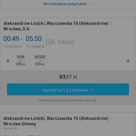
Wcześniejsze połączenia
Aleksandrów Łódzki, Warszawska 16 (Aleksandrów)
Wrocław, D.A.
00:49
05:50
5h
1min
10 sierpnia
10 sierpnia
N1A
N1303
83
,
97
zł
Kup bilet na 1 z 2 odcinków
Cena całkowita dla jednego pasażera bez ulgi
Aleksandrów Łódzki, Warszawska 16 (Aleksandrów)
Wrocław Główny
Peron III