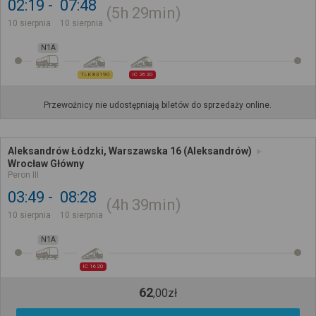
02:19
07:48
5h
29min
10 sierpnia
10 sierpnia
N1A
TLK 83190
IC 2620
Przewoźnicy nie udostępniają biletów do sprzedaży online.
Aleksandrów Łódzki, Warszawska 16 (Aleksandrów)
Wrocław Główny
Peron III
03:49
08:28
4h
39min
10 sierpnia
10 sierpnia
N1A
IC 1620
62
,
00
zł