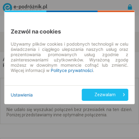
Rozkład Jazdy | Bilety
Bilety okresowe
Zezwól na cookies
Aleksandrów Łódzki
Wrocław
zmień kryteria
Używamy plików cookies i podobnych technologii w celu
10.08.2026 | -- : --
świadczenia i ciągłego ulepszania naszych usług oraz
prezentowania promowanych usług zgodnie z
Aleksandrów Łódzki → Wrocław
zainteresowaniami użytkowników. Wyrażoną zgodę
możesz w dowolnym momencie cofnąć lub zmienić.
Rozkład jazdy i bilety
Więcej informacji w
Polityce prywatności
.
Brak połączeń bezpośrednich. Sprawdź
połączenia z przesiadkami.
Ustawienia
Zezwalam
Nie udało się wyszukać połączeń bez przesiadek na ten dzień.
Poniżej przedstawiamy inne optymalne połączenia.