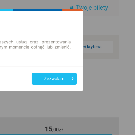
Twoje bilety
aszych usług oraz prezentowania
ym momencie cofnąć lub zmienić.
zmień kryteria
Zezwalam
15
,
00
zł