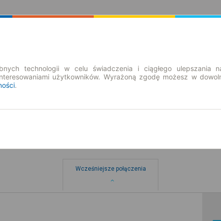
Rozkład Jazdy | Bilety
Bilety okresowe
nych technologii w celu świadczenia i ciągłego ulepszania n
interesowaniami użytkowników. Wyrażoną zgodę możesz w dowoln
ności
.
→ Toruń
Wcześniejsze połączenia