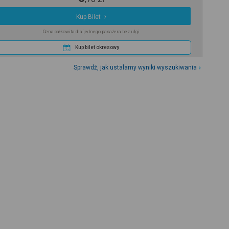
Kup Bilet
Cena całkowita dla jednego pasażera bez ulgi
Kup bilet okresowy
Sprawdź, jak ustalamy wyniki wyszukiwania