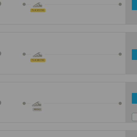
TLK 35190
TLK 38190
REGIO