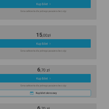
Kup Bilet
Cena całkowita dla jednego pasażera bez ulgi
15
,
00
zł
Kup Bilet
Cena całkowita dla jednego pasażera bez ulgi
6
,
70
zł
Kup Bilet
Cena całkowita dla jednego pasażera bez ulgi
Kup bilet okresowy
6
,
70
zł