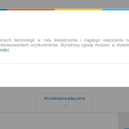
Rozkład Jazdy | Bilety
Bilety okresowe
nych technologii w celu świadczenia i ciągłego ulepszania n
interesowaniami użytkowników. Wyrażoną zgodę możesz w dowoln
ności
.
 Solec Kujawski
Wcześniejsze połączenia