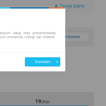
Twoje bilety
aszych usług oraz prezentowania
ym momencie cofnąć lub zmienić.
zmień kryteria
Zezwalam
19
,
00
zł