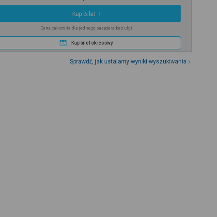
Kup Bilet
Cena całkowita dla jednego pasażera bez ulgi
Kup bilet okresowy
Sprawdź, jak ustalamy wyniki wyszukiwania