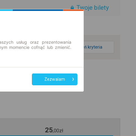
Twoje bilety
aszych usług oraz prezentowania
ym momencie cofnąć lub zmienić.
zmień kryteria
Zezwalam
25
,
00
zł