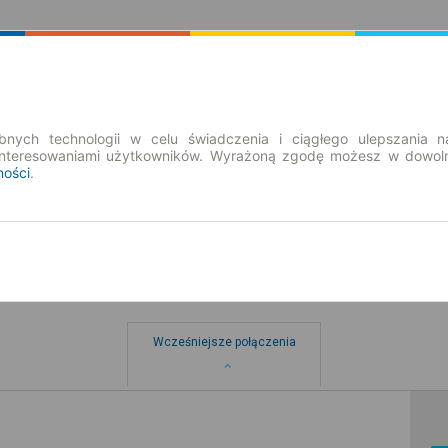
Rozkład Jazdy | Bilety
Bilety okresowe
nych technologii w celu świadczenia i ciągłego ulepszania n
interesowaniami użytkowników. Wyrażoną zgodę możesz w dowoln
ności
.
→ Bydgoszcz
Wcześniejsze połączenia