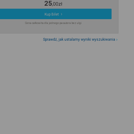
25
,
00
zł
Kup Bilet
Cena całkowita dla jednego pasażera bez ulgi
Sprawdź, jak ustalamy wyniki wyszukiwania