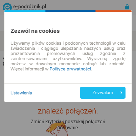
Rozkład Jazdy | Bilety
Bilety okresowe
Zezwól na cookies
Adamowizna
Stare Babice
zmień kryteria
Używamy plików cookies i podobnych technologii w celu
09.08.2026 | -- : --
świadczenia i ciągłego ulepszania naszych usług oraz
prezentowania promowanych usług zgodnie z
Adamowizna → Stare Babice
zainteresowaniami użytkowników. Wyrażoną zgodę
możesz w dowolnym momencie cofnąć lub zmienić.
Rozkład jazdy i bilety
Więcej informacji w
Polityce prywatności
.
Ustawienia
Zezwalam
Upss... Nie udało nam się
znaleźć połączeń.
Zmień kryteria i poszukaj połączeń
ponownie.