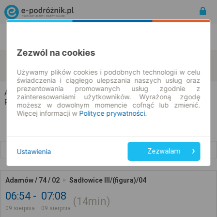
Rozkład Jazdy | Bilety
Bilety okresowe
Zezwól na cookies
Adamów
Sadłowice
zmień kryteria
09.08.2026 | -- : --
Używamy plików cookies i podobnych technologii w celu
świadczenia i ciągłego ulepszania naszych usług oraz
prezentowania promowanych usług zgodnie z
Adamów → Sadłowice
zainteresowaniami użytkowników. Wyrażoną zgodę
Rozkład jazdy i bilety
możesz w dowolnym momencie cofnąć lub zmienić.
Więcej informacji w
Polityce prywatności
.
Wcześniejsze połączenia
Ustawienia
Zezwalam
Adamów / 74 / 02
Sadłowice III/(figura)/04
06:54
07:08
14min
09 sierpnia
09 sierpnia