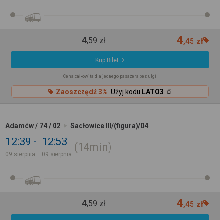
4
4
,
59
zł
,
45
zł
Kup Bilet
Cena całkowita dla jednego pasażera bez ulgi
Zaoszczędź 3%
Użyj kodu
LATO3
Adamów / 74 / 02
Sadłowice III/(figura)/04
12:39
12:53
14min
09 sierpnia
09 sierpnia
4
4
,
59
zł
,
45
zł