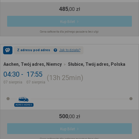
485
,
00
zł
Kup Bilet
Cena całkowita dla jednego pasażera bez ulgi
Z adresu pod adres
Jak to działa?
Aachen, Twój adres, Niemcy
Słubice, Twój adres, Polska
04:30
17:55
13h
25min
07 sierpnia
07 sierpnia
ADRES-ADRES
500
,
00
zł
Kup Bilet