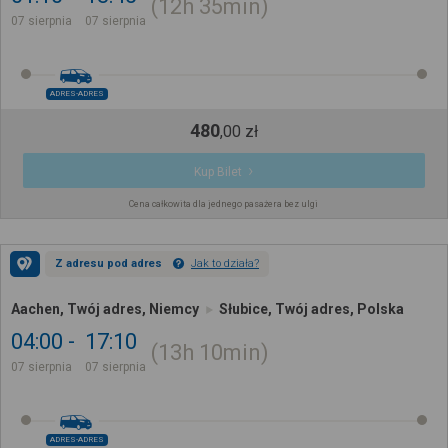
12h
35min
07 sierpnia
07 sierpnia
ADRES-ADRES
480
,
00
zł
Kup Bilet
Cena całkowita dla jednego pasażera bez ulgi
Z adresu pod adres
Jak to działa?
Aachen, Twój adres, Niemcy
Słubice, Twój adres, Polska
04:00
17:10
13h
10min
07 sierpnia
07 sierpnia
ADRES-ADRES