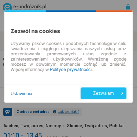
Rozkład Jazdy | Bilety
Bilety okresowe
Zezwól na cookies
Aachen
Słubice
zmień kryteria
Używamy plików cookies i podobnych technologii w celu
07.08.2026 | -- : --
świadczenia i ciągłego ulepszania naszych usług oraz
prezentowania promowanych usług zgodnie z
Aachen → Słubice
zainteresowaniami użytkowników. Wyrażoną zgodę
możesz w dowolnym momencie cofnąć lub zmienić.
Rozkład jazdy i bilety
Więcej informacji w
Polityce prywatności
.
Wcześniejsze połączenia
Ustawienia
Zezwalam
Z adresu pod adres
Jak to działa?
Aachen, Twój adres, Niemcy
Słubice, Twój adres, Polska
01:10
13:45