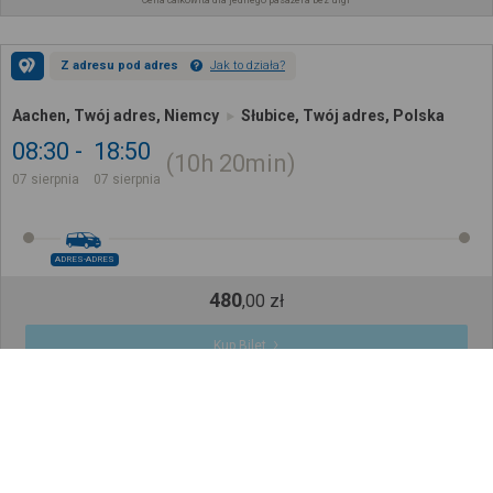
Cena całkowita dla jednego pasażera bez ulgi
Z adresu pod adres
Jak to działa?
Aachen, Twój adres, Niemcy
Słubice, Twój adres, Polska
08:30
18:50
10h
20min
07 sierpnia
07 sierpnia
ADRES-ADRES
480
,
00
zł
Kup Bilet
Cena całkowita dla jednego pasażera bez ulgi
Z adresu pod adres
Jak to działa?