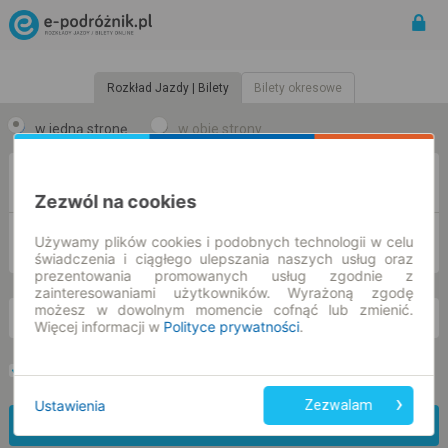
Rozkład Jazdy | Bilety
Bilety okresowe
w jedną stronę
w obie strony
Z
Zezwól na cookies
DO
Używamy plików cookies i podobnych technologii w celu
świadczenia i ciągłego ulepszania naszych usług oraz
prezentowania promowanych usług zgodnie z
zainteresowaniami użytkowników. Wyrażoną zgodę
możesz w dowolnym momencie cofnąć lub zmienić.
pt. 7 sie.
-- : --
Więcej informacji w
Polityce prywatności
.
Preferuj bez przesiadek
Tylko bilet online
Ustawienia
Zezwalam
Znajdź połączenie